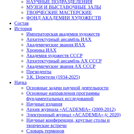
НАУЧНЫЕ ПОДРАЗДЕЛЕНИЯ
МУЗЕИ И ВЫСТАВОЧНЫЕ ЗАЛЫ
ТВОРЧЕСКИЕ МАСТЕРСКИЕ
ФОНД АКАДЕМИИ ХУДОЖЕСТВ
Состав
История
Императорская академия художеств
Архитектурный ансамбль ИАХ
Академические звания ИАХ
Хроника ИАХ
Академия художеств СССР
Архитектурный ансамбль АХ СССР
Академические звания АХ СССР
Президенты
З.К. Церетели (1934-2025)
Наука
Основные задачи научной деятельности
Основные направления программы
фундаментальных исследований
Научные издания
Архив журнала «ACADEMIA» (2009-2012)
Электронный журнал «ACADEMIA» (с 2020)
Научные конференции, круглые столы и
творческие встречи
Словарь терминов