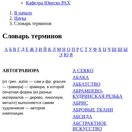
Кафедра Юнеско РАХ
В начало
Наука
Словарь терминов
Словарь терминов
А
Б
В
Г
Д
Е
Ж
З
И
Й
К
Л
М
Н
О
П
Р
С
Т
У
Ф
Х
Ц
Ч
Ш
Щ
Ы
Э
Ю
Я
АВТОГРАВЮРА
А СЕККО
АБАКА
(от греч.
aut
ó
s
— сам и фр.
gravure
АББАТСТВО
—
гравюра)
—
гра­вюра
, в которой
АБРАМЦЕВО-
печатная форма (из разных
КУДРИНСКАЯ РЕЗЬБА
материалов
—
дерево, лино­леум,
металл) выполняется самим
АБРИС
художником
—
автором
АБРОВЫЕ ТКАНИ
композиции.
АБСИДА
АБСТРАКТНОЕ
ИСКУССТВО