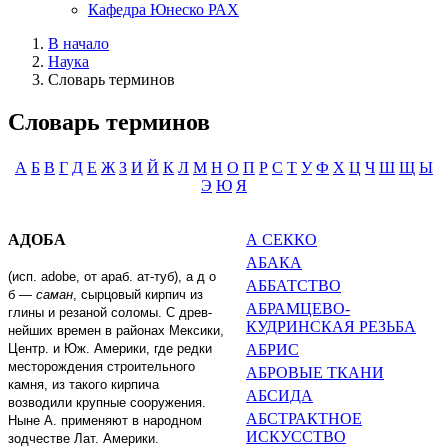
Кафедра Юнеско РАХ
В начало
Наука
Словарь терминов
Словарь терминов
А
Б
В
Г
Д
Е
Ж
З
И
Й
К
Л
М
Н
О
П
Р
С
Т
У
Ф
Х
Ц
Ч
Ш
Щ
Ы
Э
Ю
Я
АДОБА
А СЕККО
АБАКА
(исп.
adobe
, от араб. ат-туб), а д о
АББАТСТВО
б
—
саман
, сырцовый кирпич из
АБРАМЦЕВО-
глины и резаной соломы. С древ­
КУДРИНСКАЯ РЕЗЬБА
нейших времен в районах Мексики,
Центр. и Юж. Америки, где редки
АБРИС
месторождения строительного
АБРОВЫЕ ТКАНИ
камня, из такого кирпича
АБСИДА
возводили круп­ные сооружения.
АБСТРАКТНОЕ
Ныне А. применя­ют в народном
ИСКУССТВО
зодчестве Лат. Америки.