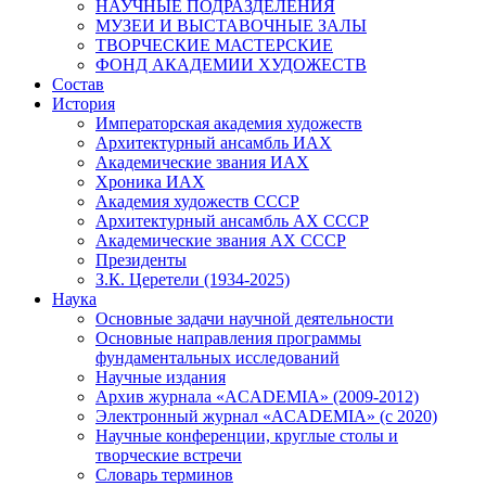
НАУЧНЫЕ ПОДРАЗДЕЛЕНИЯ
МУЗЕИ И ВЫСТАВОЧНЫЕ ЗАЛЫ
ТВОРЧЕСКИЕ МАСТЕРСКИЕ
ФОНД АКАДЕМИИ ХУДОЖЕСТВ
Состав
История
Императорская академия художеств
Архитектурный ансамбль ИАХ
Академические звания ИАХ
Хроника ИАХ
Академия художеств СССР
Архитектурный ансамбль АХ СССР
Академические звания АХ СССР
Президенты
З.К. Церетели (1934-2025)
Наука
Основные задачи научной деятельности
Основные направления программы
фундаментальных исследований
Научные издания
Архив журнала «ACADEMIA» (2009-2012)
Электронный журнал «ACADEMIA» (с 2020)
Научные конференции, круглые столы и
творческие встречи
Словарь терминов