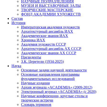
НАУЧНЫЕ ПОДРАЗДЕЛЕНИЯ
МУЗЕИ И ВЫСТАВОЧНЫЕ ЗАЛЫ
ТВОРЧЕСКИЕ МАСТЕРСКИЕ
ФОНД АКАДЕМИИ ХУДОЖЕСТВ
Состав
История
Императорская академия художеств
Архитектурный ансамбль ИАХ
Академические звания ИАХ
Хроника ИАХ
Академия художеств СССР
Архитектурный ансамбль АХ СССР
Академические звания АХ СССР
Президенты
З.К. Церетели (1934-2025)
Наука
Основные задачи научной деятельности
Основные направления программы
фундаментальных исследований
Научные издания
Архив журнала «ACADEMIA» (2009-2012)
Электронный журнал «ACADEMIA» (с 2020)
Научные конференции, круглые столы и
творческие встречи
Словарь терминов