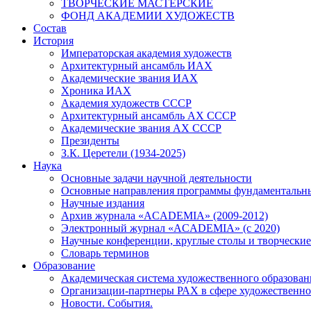
ТВОРЧЕСКИЕ МАСТЕРСКИЕ
ФОНД АКАДЕМИИ ХУДОЖЕСТВ
Состав
История
Императорская академия художеств
Архитектурный ансамбль ИАХ
Академические звания ИАХ
Хроника ИАХ
Академия художеств СССР
Архитектурный ансамбль АХ СССР
Академические звания АХ СССР
Президенты
З.К. Церетели (1934-2025)
Наука
Основные задачи научной деятельности
Основные направления программы фундаментальн
Научные издания
Архив журнала «ACADEMIA» (2009-2012)
Электронный журнал «ACADEMIA» (с 2020)
Научные конференции, круглые столы и творческие
Словарь терминов
Образование
Академическая система художественного образован
Организации-партнеры РАХ в сфере художественно
Новости. События.