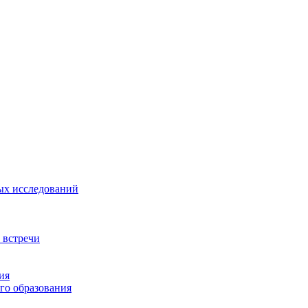
ых исследований
 встречи
ия
го образования