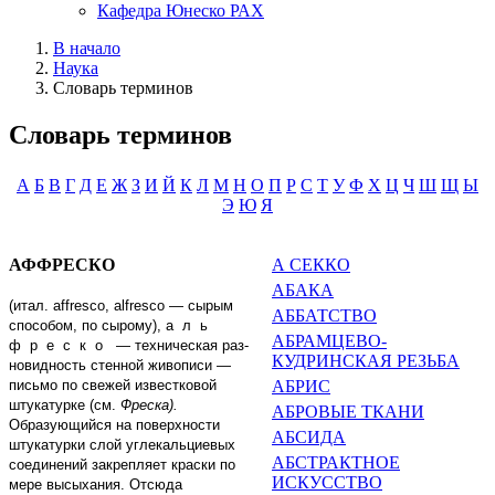
Кафедра Юнеско РАХ
В начало
Наука
Словарь терминов
Словарь терминов
А
Б
В
Г
Д
Е
Ж
З
И
Й
К
Л
М
Н
О
П
Р
С
Т
У
Ф
Х
Ц
Ч
Ш
Щ
Ы
Э
Ю
Я
АФФРЕСКО
А СЕККО
АБАКА
(итал.
affresco
,
alfres
со
—
сырым
АББАТСТВО
способом, по сырому),
аль
АБРАМЦЕВО-
фреско
—
техническая раз­
КУДРИНСКАЯ РЕЗЬБА
новидность стенной живописи
—
письмо по свежей известковой
АБРИС
шту­катурке (см.
Фреска).
АБРОВЫЕ ТКАНИ
Образующийся на поверхности
АБСИДА
штукатурки слой углекальциевых
АБСТРАКТНОЕ
соединений закрепля­ет краски по
ИСКУССТВО
мере высыхания. Отсю­да