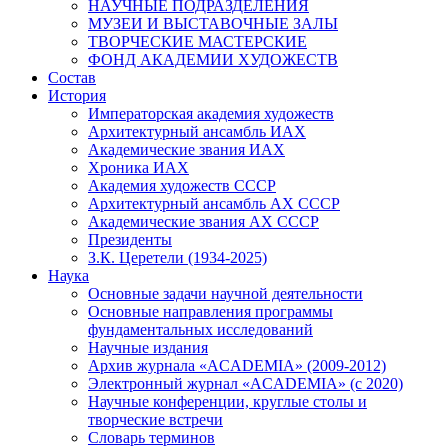
НАУЧНЫЕ ПОДРАЗДЕЛЕНИЯ
МУЗЕИ И ВЫСТАВОЧНЫЕ ЗАЛЫ
ТВОРЧЕСКИЕ МАСТЕРСКИЕ
ФОНД АКАДЕМИИ ХУДОЖЕСТВ
Состав
История
Императорская академия художеств
Архитектурный ансамбль ИАХ
Академические звания ИАХ
Хроника ИАХ
Академия художеств СССР
Архитектурный ансамбль АХ СССР
Академические звания АХ СССР
Президенты
З.К. Церетели (1934-2025)
Наука
Основные задачи научной деятельности
Основные направления программы
фундаментальных исследований
Научные издания
Архив журнала «ACADEMIA» (2009-2012)
Электронный журнал «ACADEMIA» (с 2020)
Научные конференции, круглые столы и
творческие встречи
Словарь терминов