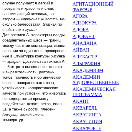
случае получает­ся легкий и
АГИТАЦИОННЫЙ
прозрачный красочный слой,
ФАРФОР
напоминающий
акварель,
во
АГОРА
втором
—
корпусная живопись,
не­
АДЗЭКУРА
сколько белесоватая, близкая по
АДОБА
свойствам к
гуаши
Для росписи А. характерны следы
АДОРАНТ
соединительных швов
—
границ
АЙАДАНА
между частями композиции, выпол­
АЙВАН
ненными за один день; процарапан­
ные в штукатурке контуры рисун­ка
АЛЕБАСТР
—
графья.
Достоинства техники А.
АЛЬГРАФИЯ
—
быстрота выполнения, легкость
АКАДЕМИЗМ
и выразительность цветовых
АКАДЕМИИ
тонов, прочность и органическая
ХУДОЖЕСТВЕННЫЕ
связь с по­верхностью стены,
устойчивость ко­лористических
АКАДЕМИЧЕСКАЯ
качеств при условии, что живопись
ПРОГРАМ­МА
не подвергается прямо­му
АКАНТ
воздействию дождя, ветра, солн­
АКВАРЕЛЬ
ца, а также сырости, плесени
(емчуга),
резкой смены
АКВАТИНТА
температур.
АКВАТИПИЯ
АКВАФОРТЕ