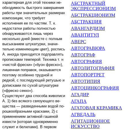
характерная для этой техники не­
АБСТРАКТНЫЙ
обходимость быстрого завершения
ЭКСПРЕССИО­НИЗМ
ра­боты при значительных размерах
АБСТРАКЦИОНИЗМ
композиции, что требует
АБСТРАКЦИЯ
исполнения ее по частям. Т. к.
АВАНГАРДИЗМ
недостатки рабо­ты полностью
обнаруживаются лишь через
АВАНТИТУЛ
несколько дней (вместе с пол­ным
АВЕРС
высыханием штукатурки, значи­
АВТОГРАВЮРА
тельно изменяющим цвет), роспись
А. иногда приходится подправлять
АВТОГРАФ
прописками темперой. Техника т. н
АВТОГРАФИЯ
«чистой фрески» («буон фреско»),
АВТОЛИТОГРАФИЯ
лишенная поправок, оказывается
АВТОПОРТРЕТ
по­этому особенно трудной и
редкой, с последующей ретушью и
АВТОТИПИЯ
дописками по сухой штукатурке
АВТОЦИНКОГРАФИЯ
(«фреско секко»).
АГАДИР
Существуют два способа живопи­си
А.
1)
без всякого связующего ве­
АГАПА
щества
—
разведенными водой по­
АГАТОВАЯ КЕРАМИКА
рошкообразными красками,
2)
с
АГВЕДАЛЬ
при­менением активной гашеной
АГИТАЦИОННОЕ
извести (которая одновременно
ИСКУССТВО
служит и бе­лилами). В первом