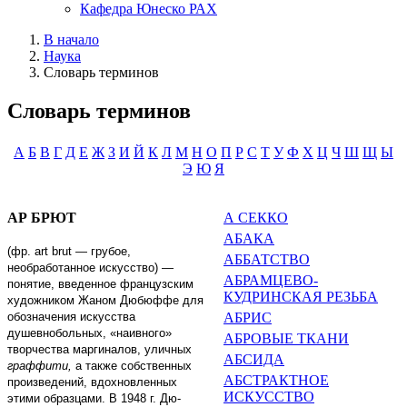
Кафедра Юнеско РАХ
В начало
Наука
Словарь терминов
Словарь терминов
А
Б
В
Г
Д
Е
Ж
З
И
Й
К
Л
М
Н
О
П
Р
С
Т
У
Ф
Х
Ц
Ч
Ш
Щ
Ы
Э
Ю
Я
АР БРЮТ
А СЕККО
АБАКА
(фр.
art
brut
— грубое,
АББАТСТВО
необработанное искусство)
—
АБРАМЦЕВО-
поня­тие, введенное французским
КУДРИНСКАЯ РЕЗЬБА
худож­ником Жаном Дюбюффе для
обозна­чения искусства
АБРИС
душевнобольных, «наивного»
АБРОВЫЕ ТКАНИ
творчества маргиналов, уличных
АБСИДА
граффити,
а также соб­ственных
АБСТРАКТНОЕ
произведений, вдохновлен­ных
ИСКУССТВО
этими образцами. В
1948
г
. Дю­