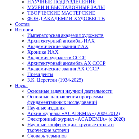
НАУЧНЫЕ ПОДРАЗДЕЛЕНИЯ
МУЗЕИ И ВЫСТАВОЧНЫЕ ЗАЛЫ
ТВОРЧЕСКИЕ МАСТЕРСКИЕ
ФОНД АКАДЕМИИ ХУДОЖЕСТВ
Состав
История
Императорская академия художеств
Архитектурный ансамбль ИАХ
Академические звания ИАХ
Хроника ИАХ
Академия художеств СССР
Архитектурный ансамбль АХ СССР
Академические звания АХ СССР
Президенты
З.К. Церетели (1934-2025)
Наука
Основные задачи научной деятельности
Основные направления программы
фундаментальных исследований
Научные издания
Архив журнала «ACADEMIA» (2009-2012)
Электронный журнал «ACADEMIA» (с 2020)
Научные конференции, круглые столы и
творческие встречи
Словарь терминов