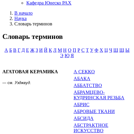
Кафедра Юнеско РАХ
В начало
Наука
Словарь терминов
Словарь терминов
А
Б
В
Г
Д
Е
Ж
З
И
Й
К
Л
М
Н
О
П
Р
С
Т
У
Ф
Х
Ц
Ч
Ш
Щ
Ы
Э
Ю
Я
АГАТОВАЯ КЕРАМИКА
А СЕККО
АБАКА
— см.
Уэджвуд
.
АББАТСТВО
АБРАМЦЕВО-
КУДРИНСКАЯ РЕЗЬБА
АБРИС
АБРОВЫЕ ТКАНИ
АБСИДА
АБСТРАКТНОЕ
ИСКУССТВО