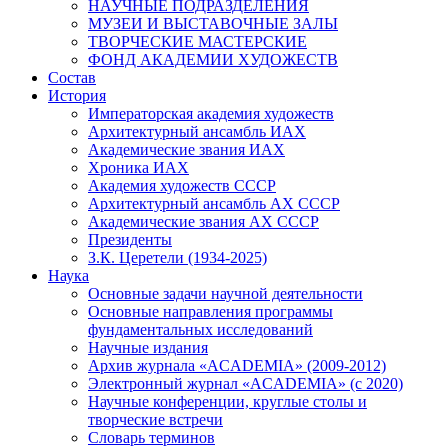
НАУЧНЫЕ ПОДРАЗДЕЛЕНИЯ
МУЗЕИ И ВЫСТАВОЧНЫЕ ЗАЛЫ
ТВОРЧЕСКИЕ МАСТЕРСКИЕ
ФОНД АКАДЕМИИ ХУДОЖЕСТВ
Состав
История
Императорская академия художеств
Архитектурный ансамбль ИАХ
Академические звания ИАХ
Хроника ИАХ
Академия художеств СССР
Архитектурный ансамбль АХ СССР
Академические звания АХ СССР
Президенты
З.К. Церетели (1934-2025)
Наука
Основные задачи научной деятельности
Основные направления программы
фундаментальных исследований
Научные издания
Архив журнала «ACADEMIA» (2009-2012)
Электронный журнал «ACADEMIA» (с 2020)
Научные конференции, круглые столы и
творческие встречи
Словарь терминов