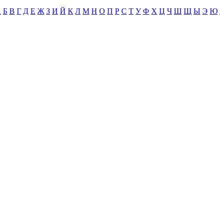
А
Б
В
Г
Д
Е
Ж
З
И
Й
К
Л
М
Н
О
П
Р
С
Т
У
Ф
Х
Ц
Ч
Ш
Щ
Ы
Э
Ю