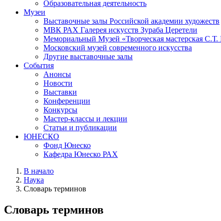
Образовательная деятельность
Музеи
Выставочные залы Российской академии художеств
МВК РАХ Галерея искусств Зураба Церетели
Мемориальный Музей «Творческая мастерская С.Т.
Московский музей современного искусства
Другие выставочные залы
События
Анонсы
Новости
Выставки
Конференции
Конкурсы
Мастер-классы и лекции
Статьи и публикации
ЮНЕСКО
Фонд Юнеско
Кафедра Юнеско РАХ
В начало
Наука
Словарь терминов
Словарь терминов