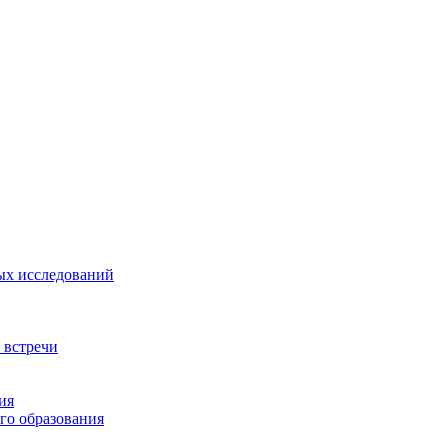
ых исследований
 встречи
ия
го образования