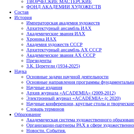
ТВОРЧЕСКИЕ МАСТЕРСКИЕ
ФОНД АКАДЕМИИ ХУДОЖЕСТВ
Состав
История
Императорская академия художеств
Архитектурный ансамбль ИАХ
Академические звания ИАХ
Хроника ИАХ
Академия художеств СССР
Архитектурный ансамбль АХ СССР
Академические звания АХ СССР
Президенты
З.К. Церетели (1934-2025)
Наука
Основные задачи научной деятельности
Основные направления программы фундаментальн
Научные издания
Архив журнала «ACADEMIA» (2009-2012)
Электронный журнал «ACADEMIA» (с 2020)
Научные конференции, круглые столы и творческие
Словарь терминов
Образование
Академическая система художественного образован
Организации-партнеры РАХ в сфере художественно
Новости. События.