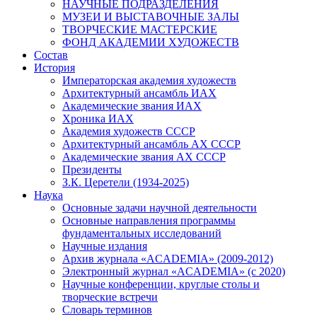
НАУЧНЫЕ ПОДРАЗДЕЛЕНИЯ
МУЗЕИ И ВЫСТАВОЧНЫЕ ЗАЛЫ
ТВОРЧЕСКИЕ МАСТЕРСКИЕ
ФОНД АКАДЕМИИ ХУДОЖЕСТВ
Состав
История
Императорская академия художеств
Архитектурный ансамбль ИАХ
Академические звания ИАХ
Хроника ИАХ
Академия художеств СССР
Архитектурный ансамбль АХ СССР
Академические звания АХ СССР
Президенты
З.К. Церетели (1934-2025)
Наука
Основные задачи научной деятельности
Основные направления программы
фундаментальных исследований
Научные издания
Архив журнала «ACADEMIA» (2009-2012)
Электронный журнал «ACADEMIA» (с 2020)
Научные конференции, круглые столы и
творческие встречи
Словарь терминов