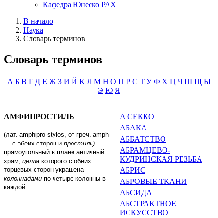
Кафедра Юнеско РАХ
В начало
Наука
Словарь терминов
Словарь терминов
А
Б
В
Г
Д
Е
Ж
З
И
Й
К
Л
М
Н
О
П
Р
С
Т
У
Ф
Х
Ц
Ч
Ш
Щ
Ы
Э
Ю
Я
АМФИПРОСТИЛЬ
А СЕККО
АБАКА
(лат.
amphipro
-
stylos
, от греч.
amphi
АББАТСТВО
— с обеих сторон и
простиль)
—
АБРАМЦЕВО-
прямоугольный в плане античный
КУДРИНСКАЯ РЕЗЬБА
храм,
целла
которо­го с обеих
торцевых сторон украше­на
АБРИС
колоннадами
по четыре колонны в
АБРОВЫЕ ТКАНИ
каждой.
АБСИДА
АБСТРАКТНОЕ
ИСКУССТВО