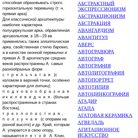
способная образовывать строго
АБСТРАКТНЫЙ
горизонтальную перемычку (т. н.
ЭКСПРЕССИО­НИЗМ
прямая арка)
АБСТРАКЦИОНИЗМ
Для
классической архитектуры
АБСТРАКЦИЯ
наиболее характерна
АВАНГАРДИЗМ
полуциркульная арка, обрамленная
архивольтом,
в
18—19
вв.
АВАНТИТУЛ
применялись также
эллиптическая
АВЕРС
арка,
свойственная стилю
барокко,
АВТОГРАВЮРА
а в качестве оконной перемычки и
прямая А. В архитектуре средних
АВТОГРАФ
веков распространены А. самых
АВТОГРАФИЯ
разнообразных форм:
АВТОЛИТОГРАФИЯ
стрельчатая
(с
АВТОПОРТРЕТ
изломом в верхней точке, особенно
характерная для
готики),
АВТОТИПИЯ
подковообразная
АВТОЦИНКОГРАФИЯ
и
килевидная
(больше
АГАДИР
распространенные в странах
Востока),
АГАПА
трехлопастная
,
АГАТОВАЯ КЕРАМИКА
ползучая
(с опорами на
АГВЕДАЛЬ
разной высоте) и др. Край, которым
АГИТАЦИОННОЕ
А. упирается в свою опору,
ИСКУССТВО
называется
пятой
А. Клин,