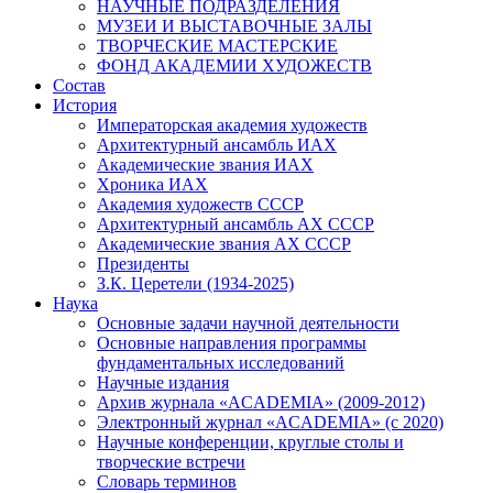
НАУЧНЫЕ ПОДРАЗДЕЛЕНИЯ
МУЗЕИ И ВЫСТАВОЧНЫЕ ЗАЛЫ
ТВОРЧЕСКИЕ МАСТЕРСКИЕ
ФОНД АКАДЕМИИ ХУДОЖЕСТВ
Состав
История
Императорская академия художеств
Архитектурный ансамбль ИАХ
Академические звания ИАХ
Хроника ИАХ
Академия художеств СССР
Архитектурный ансамбль АХ СССР
Академические звания АХ СССР
Президенты
З.К. Церетели (1934-2025)
Наука
Основные задачи научной деятельности
Основные направления программы
фундаментальных исследований
Научные издания
Архив журнала «ACADEMIA» (2009-2012)
Электронный журнал «ACADEMIA» (с 2020)
Научные конференции, круглые столы и
творческие встречи
Словарь терминов