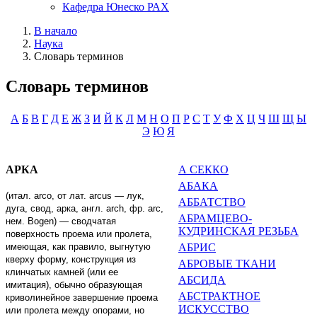
Кафедра Юнеско РАХ
В начало
Наука
Словарь терминов
Словарь терминов
А
Б
В
Г
Д
Е
Ж
З
И
Й
К
Л
М
Н
О
П
Р
С
Т
У
Ф
Х
Ц
Ч
Ш
Щ
Ы
Э
Ю
Я
АРКА
А СЕККО
АБАКА
(итал. а
r
со, от лат.
arcus
— лук,
АББАТСТВО
дуга, свод, арка, англ.
arch
, фр.
arc
,
АБРАМЦЕВО-
нем.
Bogen
) — сводчатая
КУДРИНСКАЯ РЕЗЬБА
поверхность проема или пролета,
имеющая, как правило, выгнутую
АБРИС
кверху форму, конструкция из
АБРОВЫЕ ТКАНИ
клинчатых камней (или ее
АБСИДА
имитация), обычно образую­щая
АБСТРАКТНОЕ
криволинейное завершение проема
ИСКУССТВО
или пролета между опорами, но