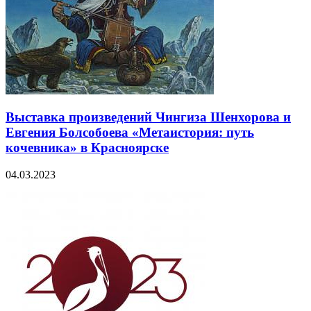
Выставка произведений Чингиза Шенхорова и
Евгения Болсобоева «Метаистория: путь
кочевника» в Красноярске
04.03.2023