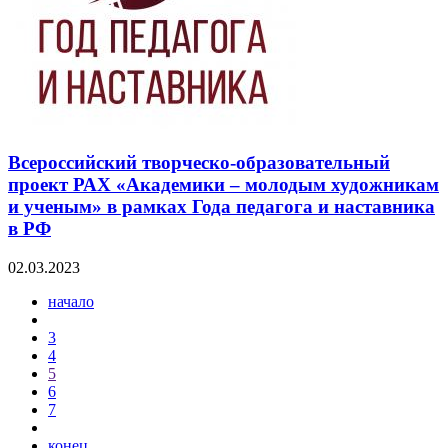
Всероссийский творческо-образовательный
проект РАХ «Академики – молодым художникам
и ученым» в рамках Года педагога и наставника
в РФ
02.03.2023
начало
3
4
5
6
7
конец