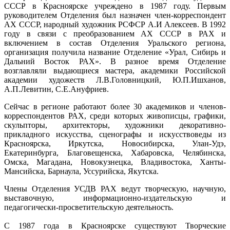
СССР в Красноярске учреждено в 1987 году. Первым
руководителем Отделения был назначен член-корреспондент
АХ СССР, народный художник РСФСР А.И Алексеев. В 1992
году в связи с преобразованием АХ СССР в РАХ и
включением в состав Отделения Уральского региона,
организация получила название Отделение «Урал, Сибирь и
Дальний Восток РАХ». В разное время Отделение
возглавляли выдающиеся мастера, академики Российской
академии художеств Л.В.Головницкий, Ю.П.Ишханов,
А.П.Левитин, С.Е.Ануфриев.
Сейчас в регионе работают более 30 академиков и членов-
корреспондентов РАХ, среди которых живописцы, графики,
скульпторы, архитекторы, художники декоративно-
прикладного искусства, сценографы и искусствоведы из
Красноярска, Иркутска, Новосибирска, Улан-Удэ,
Екатеринбурга, Благовещенска, Хабаровска, Челябинска,
Омска, Магадана, Новокузнецка, Владивостока, Ханты-
Мансийска, Барнаула, Уссурийска, Якутска.
Члены Отделения УСДВ РАХ ведут творческую, научную,
выставочную, информационно-издательскую и
педагогически-просветительскую деятельность.
С 1987 года в Красноярске существуют Творческие