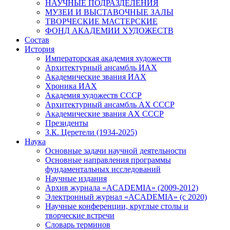
НАУЧНЫЕ ПОДРАЗДЕЛЕНИЯ
МУЗЕИ И ВЫСТАВОЧНЫЕ ЗАЛЫ
ТВОРЧЕСКИЕ МАСТЕРСКИЕ
ФОНД АКАДЕМИИ ХУДОЖЕСТВ
Состав
История
Императорская академия художеств
Архитектурный ансамбль ИАХ
Академические звания ИАХ
Хроника ИАХ
Академия художеств СССР
Архитектурный ансамбль АХ СССР
Академические звания АХ СССР
Президенты
З.К. Церетели (1934-2025)
Наука
Основные задачи научной деятельности
Основные направления программы
фундаментальных исследований
Научные издания
Архив журнала «ACADEMIA» (2009-2012)
Электронный журнал «ACADEMIA» (с 2020)
Научные конференции, круглые столы и
творческие встречи
Словарь терминов