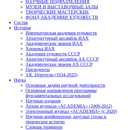
НАУЧНЫЕ ПОДРАЗДЕЛЕНИЯ
МУЗЕИ И ВЫСТАВОЧНЫЕ ЗАЛЫ
ТВОРЧЕСКИЕ МАСТЕРСКИЕ
ФОНД АКАДЕМИИ ХУДОЖЕСТВ
Состав
История
Императорская академия художеств
Архитектурный ансамбль ИАХ
Академические звания ИАХ
Хроника ИАХ
Академия художеств СССР
Архитектурный ансамбль АХ СССР
Академические звания АХ СССР
Президенты
З.К. Церетели (1934-2025)
Наука
Основные задачи научной деятельности
Основные направления программы
фундаментальных исследований
Научные издания
Архив журнала «ACADEMIA» (2009-2012)
Электронный журнал «ACADEMIA» (с 2020)
Научные конференции, круглые столы и
творческие встречи
Словарь терминов