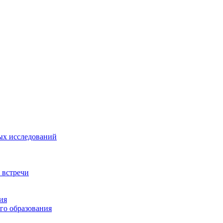
ых исследований
 встречи
ия
го образования