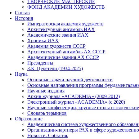
ТВОРЧЕСКИЕ МАСТЕРСКИЕ
ФОНД АКАДЕМИИ ХУДОЖЕСТВ
Состав
История
Императорская академия художеств
Архитектурный ансамбль ИАХ
Академические звания ИАХ
Хроника ИАХ
Академия художеств СССР
Архитектурный ансамбль АХ СССР
Академические звания АХ СССР
Президенты
З.К. Церетели (1934-2025)
Наука
Основные задачи научной деятельности
Основные направления программы фундаментальн
Научные издания
Архив журнала «ACADEMIA» (2009-2012)
Электронный журнал «ACADEMIA» (с 2020)
Научные конференции, круглые столы и творческие
Словарь терминов
Образование
Академическая система художественного образован
Организации-партнеры РАХ в сфере художественно
Новости. События.