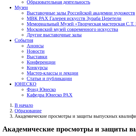
Образовательная деятельность
Музеи
Выставочные залы Российской академии художеств
МВК РАХ Галерея искусств Зураба Церетели
Мемориальный Музей «Творческая мастерская С.Т.
Московский музей современного искусства
Другие выставочные залы
События
Анонсы
Новости
Выставки
Конференции
Конкурсы
Мастер-классы и лекции
Статьи и публикации
ЮНЕСКО
Фонд Юнеско
Кафедра Юнеско РАХ
В начало
Образование
Академические просмотры и защиты выпускных квалиф
Академические просмотры и защиты в