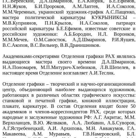
Г.С.Верейский, Д.А.Шмаринов, Е.А.Кибрик, Б.Е.Ефимов,
Н.Н.Жуков, Б.И.Пророков, А.М.Лаптев, И.А.Соколов,
М.М.Черемных, украинский художник-график А.С.Пащенко,
мастера политической карикатуры КУКРЫНИКСЫ –
М.В.Куприянов, П.Н.Крылов, Н.А.Соколов, патриарх
российской карикатуры Б.Е.Ефимов, известные советские и
российские художники: А.Б.Бородин, Н.Л. Воронков,
М.М.Мечев, О.М.Савостюк, А.Д.Шмаринов, Р.И.Яушев,
В.С.Акопов, В.С.Вильнер, В.В.Дранишников.
Академиками-секретарями Отделения графики РАХ являлись
выдающиеся мастера своего времени Д.А.Шмаринов,
Н.А.Пономарев, М.П.Митурич-Хлебников, Л.В.Шепелев, в
настоящее время Отделение возглавляет А.И.Теслик.
Отделение графики – творческий и научно-организационный
центр, объединяющий наиболее выдающихся художников,
работающих в различных областях графического искусства:
станковой и печатной графике, книжной иллюстрации,
плакате, карикатуре. В состав Отделения входят более 50
академиков и членов-корреспондентов РАХ, среди которых
народные и заслуженные художники РФ: А.Г. Акритас, М.М.
Верхоланцев, В.Ю. Желваков, А.А. Любавин, А.Б.Суворов,
А.Г.Ястребенецкий, А.И. Архипова, М.Н. Аввакумов, Г.А.
Макавеева, А.М. Муравьев, Г.В.Намеровский, Б.Л.