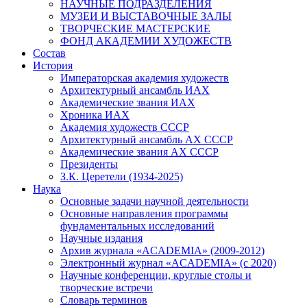
НАУЧНЫЕ ПОДРАЗДЕЛЕНИЯ
МУЗЕИ И ВЫСТАВОЧНЫЕ ЗАЛЫ
ТВОРЧЕСКИЕ МАСТЕРСКИЕ
ФОНД АКАДЕМИИ ХУДОЖЕСТВ
Состав
История
Императорская академия художеств
Архитектурный ансамбль ИАХ
Академические звания ИАХ
Хроника ИАХ
Академия художеств СССР
Архитектурный ансамбль АХ СССР
Академические звания АХ СССР
Президенты
З.К. Церетели (1934-2025)
Наука
Основные задачи научной деятельности
Основные направления программы
фундаментальных исследований
Научные издания
Архив журнала «ACADEMIA» (2009-2012)
Электронный журнал «ACADEMIA» (с 2020)
Научные конференции, круглые столы и
творческие встречи
Словарь терминов