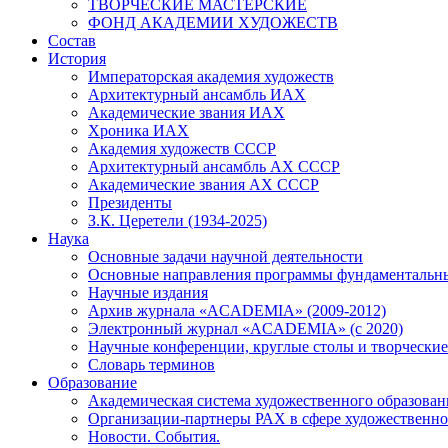
ТВОРЧЕСКИЕ МАСТЕРСКИЕ
ФОНД АКАДЕМИИ ХУДОЖЕСТВ
Состав
История
Императорская академия художеств
Архитектурный ансамбль ИАХ
Академические звания ИАХ
Хроника ИАХ
Академия художеств СССР
Архитектурный ансамбль АХ СССР
Академические звания АХ СССР
Президенты
З.К. Церетели (1934-2025)
Наука
Основные задачи научной деятельности
Основные направления программы фундаментальн
Научные издания
Архив журнала «ACADEMIA» (2009-2012)
Электронный журнал «ACADEMIA» (с 2020)
Научные конференции, круглые столы и творческие
Словарь терминов
Образование
Академическая система художественного образован
Организации-партнеры РАХ в сфере художественно
Новости. События.