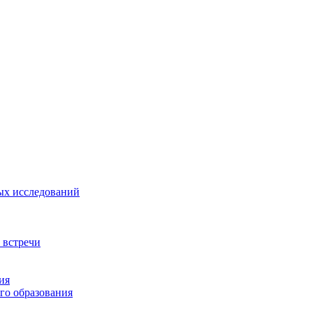
ых исследований
 встречи
ия
го образования