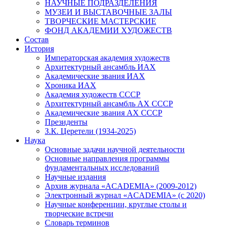
НАУЧНЫЕ ПОДРАЗДЕЛЕНИЯ
МУЗЕИ И ВЫСТАВОЧНЫЕ ЗАЛЫ
ТВОРЧЕСКИЕ МАСТЕРСКИЕ
ФОНД АКАДЕМИИ ХУДОЖЕСТВ
Состав
История
Императорская академия художеств
Архитектурный ансамбль ИАХ
Академические звания ИАХ
Хроника ИАХ
Академия художеств СССР
Архитектурный ансамбль АХ СССР
Академические звания АХ СССР
Президенты
З.К. Церетели (1934-2025)
Наука
Основные задачи научной деятельности
Основные направления программы
фундаментальных исследований
Научные издания
Архив журнала «ACADEMIA» (2009-2012)
Электронный журнал «ACADEMIA» (с 2020)
Научные конференции, круглые столы и
творческие встречи
Словарь терминов