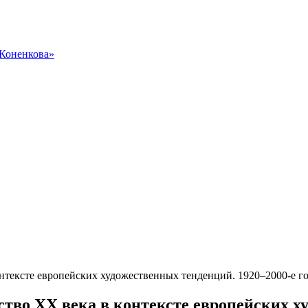
 Коненкова»
нтексте европейских художественных тенденций. 1920–2000-е г
тво ХХ века в контексте европейских ху