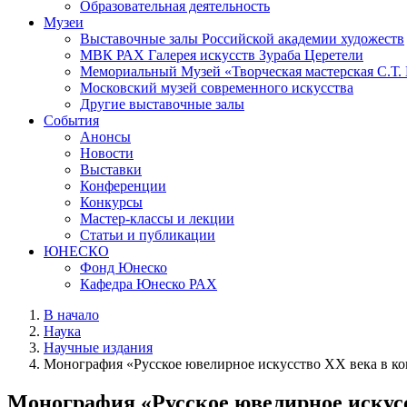
Образовательная деятельность
Музеи
Выставочные залы Российской академии художеств
МВК РАХ Галерея искусств Зураба Церетели
Мемориальный Музей «Творческая мастерская С.Т.
Московский музей современного искусства
Другие выставочные залы
События
Анонсы
Новости
Выставки
Конференции
Конкурсы
Мастер-классы и лекции
Статьи и публикации
ЮНЕСКО
Фонд Юнеско
Кафедра Юнеско РАХ
В начало
Наука
Научные издания
Монография «Русское ювелирное искусство ХХ века в ко
Монография «Русское ювелирное искусс