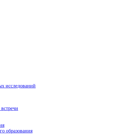
ых исследований
 встречи
ия
го образования