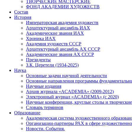
ТВОРЧЕСКИЕ МАСТЕРСКИЕ
ФОНД АКАДЕМИИ ХУДОЖЕСТВ
Состав
История
Императорская академия художеств
Архитектурный ансамбль ИАХ
Академические звания ИАХ
Хроника ИАХ
Академия художеств СССР
Архитектурный ансамбль АХ СССР
Академические звания АХ СССР
Президенты
З.К. Церетели (1934-2025)
Наука
Основные задачи научной деятельности
Основные направления программы фундаментальн
Научные издания
Архив журнала «ACADEMIA» (2009-2012)
Электронный журнал «ACADEMIA» (с 2020)
Научные конференции, круглые столы и творческие
Словарь терминов
Образование
Академическая система художественного образован
Организации-партнеры РАХ в сфере художественно
Новости. События.