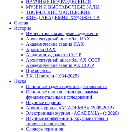
НАУЧНЫЕ ПОДРАЗДЕЛЕНИЯ
МУЗЕИ И ВЫСТАВОЧНЫЕ ЗАЛЫ
ТВОРЧЕСКИЕ МАСТЕРСКИЕ
ФОНД АКАДЕМИИ ХУДОЖЕСТВ
Состав
История
Императорская академия художеств
Архитектурный ансамбль ИАХ
Академические звания ИАХ
Хроника ИАХ
Академия художеств СССР
Архитектурный ансамбль АХ СССР
Академические звания АХ СССР
Президенты
З.К. Церетели (1934-2025)
Наука
Основные задачи научной деятельности
Основные направления программы
фундаментальных исследований
Научные издания
Архив журнала «ACADEMIA» (2009-2012)
Электронный журнал «ACADEMIA» (с 2020)
Научные конференции, круглые столы и
творческие встречи
Словарь терминов