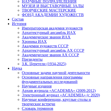
НАУЧНЫЕ ПОДРАЗДЕЛЕНИЯ
МУЗЕИ И ВЫСТАВОЧНЫЕ ЗАЛЫ
ТВОРЧЕСКИЕ МАСТЕРСКИЕ
ФОНД АКАДЕМИИ ХУДОЖЕСТВ
Состав
История
Императорская академия художеств
Архитектурный ансамбль ИАХ
Академические звания ИАХ
Хроника ИАХ
Академия художеств СССР
Архитектурный ансамбль АХ СССР
Академические звания АХ СССР
Президенты
З.К. Церетели (1934-2025)
Наука
Основные задачи научной деятельности
Основные направления программы
фундаментальных исследований
Научные издания
Архив журнала «ACADEMIA» (2009-2012)
Электронный журнал «ACADEMIA» (с 2020)
Научные конференции, круглые столы и
творческие встречи
Словарь терминов