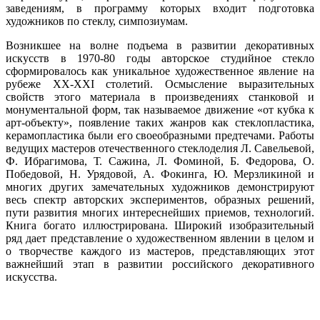
заведениям, в программу которых входит подготовка
художников по стеклу, симпозиумам.
Возникшее на волне подъема в развитии декоративных
искусств в 1970-80 годы авторское студийное стекло
сформировалось как уникальное художественное явление на
рубеже XX-XXI столетий. Осмысление выразительных
свойств этого материала в произведениях станковой и
монументальной форм, так называемое движение «от кубка к
арт-объекту», появление таких жанров как стеклопластика,
керамопластика были его своеобразными предтечами. Работы
ведущих мастеров отечественного стеклоделия Л. Савельевой,
Ф. Ибрагимова, Т. Сажина, Л. Фоминой, Б. Федорова, О.
Победовой, Н. Урядовой, А. Фокинга, Ю. Мерзликиной и
многих других замечательных художников демонстрируют
весь спектр авторских экспериментов, образных решений,
пути развития многих интереснейших приемов, технологий.
Книга богато иллюстрирована. Широкий изобразительный
ряд дает представление о художественном явлении в целом и
о творчестве каждого из мастеров, представляющих этот
важнейший этап в развитии российского декоративного
искусства.