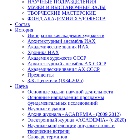
НАУЧНЫЕ ПОДРАЗДЕЛЕНИЯ
МУЗЕИ И ВЫСТАВОЧНЫЕ ЗАЛЫ
ТВОРЧЕСКИЕ МАСТЕРСКИЕ
ФОНД АКАДЕМИИ ХУДОЖЕСТВ
Состав
История
Императорская академия художеств
Архитектурный ансамбль ИАХ
Академические звания ИАХ
Хроника ИАХ
Академия художеств СССР
Архитектурный ансамбль АХ СССР
Академические звания АХ СССР
Президенты
З.К. Церетели (1934-2025)
Наука
Основные задачи научной деятельности
Основные направления программы
фундаментальных исследований
Научные издания
Архив журнала «ACADEMIA» (2009-2012)
Электронный журнал «ACADEMIA» (с 2020)
Научные конференции, круглые столы и
творческие встречи
Словарь терминов