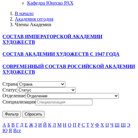
Кафедра Юнеско РАХ
В начало
Академия сегодня
Члены Академии
СОСТАВ ИМПЕРАТОРСКОЙ АКАДЕМИИ
ХУДОЖЕСТВ
СОСТАВ АКАДЕМИИ ХУДОЖЕСТВ С 1947 ГОДА
СОВРЕМЕННЫЙ СОСТАВ РОССИЙСКОЙ АКАДЕМИИ
ХУДОЖЕСТВ
Страна
Статус
Отделение
Специализация
А
Б
В
Г
Д
Е
Ж
З
И
Й
К
Л
М
Н
О
П
Р
С
Т
У
Ф
Х
Ц
Ч
Ш
Щ
Э
Ю
Я
Все