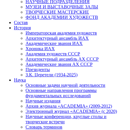
НАУЧНЫЕ ПОДРАЗДЕЛЕНИЯ
МУЗЕИ И ВЫСТАВОЧНЫЕ ЗАЛЫ
ТВОРЧЕСКИЕ МАСТЕРСКИЕ
ФОНД АКАДЕМИИ ХУДОЖЕСТВ
Состав
История
Императорская академия художеств
Архитектурный ансамбль ИАХ
Академические звания ИАХ
Хроника ИАХ
Академия художеств СССР
Архитектурный ансамбль АХ СССР
Академические звания АХ СССР
Президенты
З.К. Церетели (1934-2025)
Наука
Основные задачи научной деятельности
Основные направления программы
фундаментальных исследований
Научные издания
Архив журнала «ACADEMIA» (2009-2012)
Электронный журнал «ACADEMIA» (с 2020)
Научные конференции, круглые столы и
творческие встречи
Словарь терминов