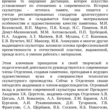
времени то ощущение дистанции, которое искусство
устанавливает по отношению к современности. История
скульптуры - летопись памяти, она пишется с
учетом регламентированных стандартов архитектурного
пространства и складывается благодаря материальным
особенностям и художественному качеству памятника. М.И.
Козловский, И.П. Мартос, П.К. Клодт, Н.С. Пименов, В.И.
Демут-Малиновский, М.М. Антокольский, П.П. Трубецкой,
Н.А. Андреев, А.Т. Матвеев, В.И. Мухина, С.Т. Коненков,
Е.В. Вучетич, М.Г. Манизер, М.К. Аникушин и многие другие
выдающиеся скульпторы заложили основы профессиональной
преемственности в отечественной пластике, выраженной,
прежде всего, в умении работать с материалом.
Этим ключевым принципом в своей творческой и
педагогической деятельности руководствуются и современные
члены Отделения, создавая памятники, преподавая в ведущих
художественных вузах и совершенствуя технологии
скульптурного производства. Сейчас в Отделении свыше
пятидесяти академиков и членов-корреспондентов. Огромный
вклад в развитие современной скульптуры вносят Президент
Академии З.К. Церетели, академик-секретарь Отделения А.В.
Цигаль, А.Н. Ковальчук, А.А. Бичуков, Л.М. Баранов, А.Н.
Бурганов, А.И. Рукавишников, Д.Н. Тугаринов, Г.В.
Франгулян, С.А. Щербаков, В.Б. Соскиев, Н.Б. Никогосян,