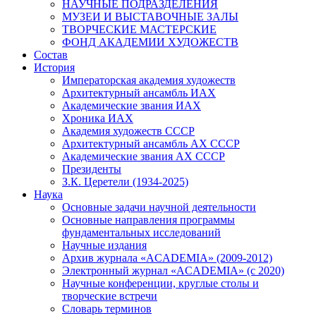
НАУЧНЫЕ ПОДРАЗДЕЛЕНИЯ
МУЗЕИ И ВЫСТАВОЧНЫЕ ЗАЛЫ
ТВОРЧЕСКИЕ МАСТЕРСКИЕ
ФОНД АКАДЕМИИ ХУДОЖЕСТВ
Состав
История
Императорская академия художеств
Архитектурный ансамбль ИАХ
Академические звания ИАХ
Хроника ИАХ
Академия художеств СССР
Архитектурный ансамбль АХ СССР
Академические звания АХ СССР
Президенты
З.К. Церетели (1934-2025)
Наука
Основные задачи научной деятельности
Основные направления программы
фундаментальных исследований
Научные издания
Архив журнала «ACADEMIA» (2009-2012)
Электронный журнал «ACADEMIA» (с 2020)
Научные конференции, круглые столы и
творческие встречи
Словарь терминов