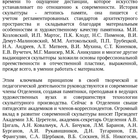
времени то ощущение дистанции, которое искусство
устанавливает по отношению к современности. История
скульптуры - летопись памяти, она пишется с
учетом регламентированных стандартов архитектурного
пространства и складывается благодаря материальным
особенностям и художественному качеству памятника. М.И.
Козловский, И.П. Мартос, П.К. Клодт, Н.С. Пименов, В.И.
Демут-Малиновский, М.М. Антокольский, П.П. Трубецкой,
Н.А. Андреев, А.Т. Матвеев, В.И. Мухина, С.Т. Коненков,
Е.В. Вучетич, М.Г. Манизер, М.К. Аникушин и многие другие
выдающиеся скульпторы заложили основы профессиональной
преемственности в отечественной пластике, выраженной,
прежде всего, в умении работать с материалом.
Этим ключевым принципом в своей творческой и
педагогической деятельности руководствуются и современные
члены Отделения, создавая памятники, преподавая в ведущих
художественных вузах и совершенствуя технологии
скульптурного производства. Сейчас в Отделении свыше
пятидесяти академиков и членов-корреспондентов. Огромный
вклад в развитие современной скульптуры вносят Президент
Академии З.К. Церетели, академик-секретарь Отделения А.В.
Цигаль, А.Н. Ковальчук, А.А. Бичуков, Л.М. Баранов, А.Н.
Бурганов, А.И. Рукавишников, Д.Н. Тугаринов, Г.В.
Франгулян, С.А. Щербаков, В.Б. Соскиев, Н.Б. Никогосян,