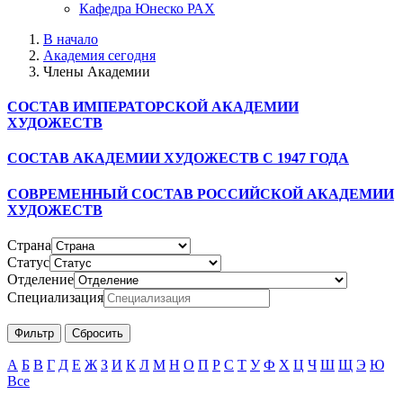
Кафедра Юнеско РАХ
В начало
Академия сегодня
Члены Академии
СОСТАВ ИМПЕРАТОРСКОЙ АКАДЕМИИ
ХУДОЖЕСТВ
СОСТАВ АКАДЕМИИ ХУДОЖЕСТВ С 1947 ГОДА
СОВРЕМЕННЫЙ СОСТАВ РОССИЙСКОЙ АКАДЕМИИ
ХУДОЖЕСТВ
Страна
Статус
Отделение
Специализация
А
Б
В
Г
Д
Е
Ж
З
И
К
Л
М
Н
О
П
Р
С
Т
У
Ф
Х
Ц
Ч
Ш
Щ
Э
Ю
Все