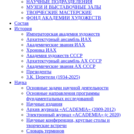
НАУЧНЫЕ ПОДРАЗДЕЛЕНИЯ
МУЗЕИ И ВЫСТАВОЧНЫЕ ЗАЛЫ
ТВОРЧЕСКИЕ МАСТЕРСКИЕ
ФОНД АКАДЕМИИ ХУДОЖЕСТВ
Состав
История
Императорская академия художеств
Архитектурный ансамбль ИАХ
Академические звания ИАХ
Хроника ИАХ
Академия художеств СССР
Архитектурный ансамбль АХ СССР
Академические звания АХ СССР
Президенты
З.К. Церетели (1934-2025)
Наука
Основные задачи научной деятельности
Основные направления программы
фундаментальных исследований
Научные издания
Архив журнала «ACADEMIA» (2009-2012)
Электронный журнал «ACADEMIA» (с 2020)
Научные конференции, круглые столы и
творческие встречи
Словарь терминов