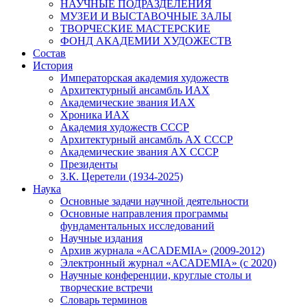
НАУЧНЫЕ ПОДРАЗДЕЛЕНИЯ
МУЗЕИ И ВЫСТАВОЧНЫЕ ЗАЛЫ
ТВОРЧЕСКИЕ МАСТЕРСКИЕ
ФОНД АКАДЕМИИ ХУДОЖЕСТВ
Состав
История
Императорская академия художеств
Архитектурный ансамбль ИАХ
Академические звания ИАХ
Хроника ИАХ
Академия художеств СССР
Архитектурный ансамбль АХ СССР
Академические звания АХ СССР
Президенты
З.К. Церетели (1934-2025)
Наука
Основные задачи научной деятельности
Основные направления программы
фундаментальных исследований
Научные издания
Архив журнала «ACADEMIA» (2009-2012)
Электронный журнал «ACADEMIA» (с 2020)
Научные конференции, круглые столы и
творческие встречи
Словарь терминов