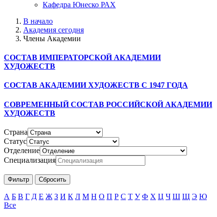
Кафедра Юнеско РАХ
В начало
Академия сегодня
Члены Академии
СОСТАВ ИМПЕРАТОРСКОЙ АКАДЕМИИ
ХУДОЖЕСТВ
СОСТАВ АКАДЕМИИ ХУДОЖЕСТВ С 1947 ГОДА
СОВРЕМЕННЫЙ СОСТАВ РОССИЙСКОЙ АКАДЕМИИ
ХУДОЖЕСТВ
Страна
Статус
Отделение
Специализация
А
Б
В
Г
Д
Е
Ж
З
И
К
Л
М
Н
О
П
Р
С
Т
У
Ф
Х
Ц
Ч
Ш
Щ
Э
Ю
Все