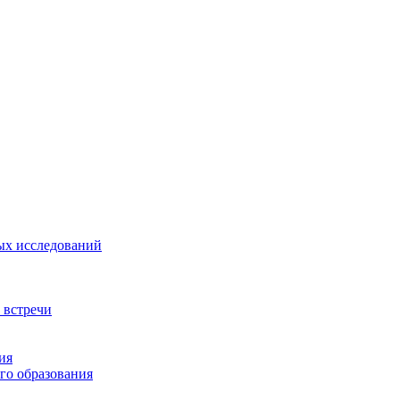
ых исследований
 встречи
ия
го образования