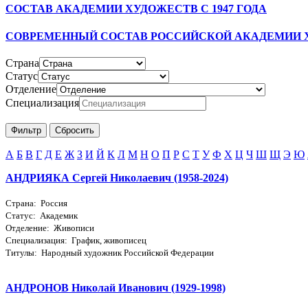
СОСТАВ АКАДЕМИИ ХУДОЖЕСТВ С 1947 ГОДА
СОВРЕМЕННЫЙ СОСТАВ РОССИЙСКОЙ АКАДЕМИИ 
Страна
Статус
Отделение
Специализация
А
Б
В
Г
Д
Е
Ж
З
И
Й
К
Л
М
Н
О
П
Р
С
Т
У
Ф
Х
Ц
Ч
Ш
Щ
Э
Ю
АНДРИЯКА Сергей Николаевич (1958-2024)
Страна: Россия
Статус: Академик
Отделение: Живописи
Специализация: График, живописец
Титулы: Народный художник Российской Федерации
АНДРОНОВ Николай Иванович (1929-1998)