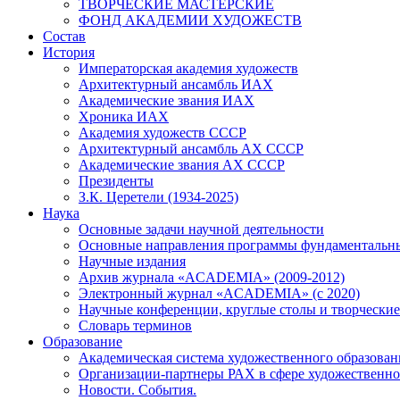
ТВОРЧЕСКИЕ МАСТЕРСКИЕ
ФОНД АКАДЕМИИ ХУДОЖЕСТВ
Состав
История
Императорская академия художеств
Архитектурный ансамбль ИАХ
Академические звания ИАХ
Хроника ИАХ
Академия художеств СССР
Архитектурный ансамбль АХ СССР
Академические звания АХ СССР
Президенты
З.К. Церетели (1934-2025)
Наука
Основные задачи научной деятельности
Основные направления программы фундаментальн
Научные издания
Архив журнала «ACADEMIA» (2009-2012)
Электронный журнал «ACADEMIA» (с 2020)
Научные конференции, круглые столы и творческие
Словарь терминов
Образование
Академическая система художественного образован
Организации-партнеры РАХ в сфере художественно
Новости. События.