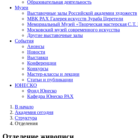
Образовательная деятельность
Музеи
Выставочные залы Российской академии художеств
МВК РАХ Галерея искусств Зураба Церетели
Мемориальный Музей «Творческая мастерская С.Т.
Московский музей современного искусства
Другие выставочные залы
События
Анонсы
Новости
Выставки
Конференции
Конкурсы
Мастер-классы и лекции
Статьи и публикации
ЮНЕСКО
Фонд Юнеско
Кафедра Юнеско РАХ
В начало
Академия сегодня
Структура
Отделения
Отделение живописи