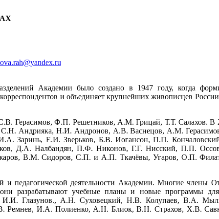
РАХ
sova.rah@yandex.ru
азделений Академии было создано в 1947 году, когда форм
в-корреспондентов и объединяет крупнейших живописцев России
В. Герасимов, Ф.П. Решетников, A.M. Грицай, Т.Т. Салахов. В 
Н. Андрияка, Н.И. Андронов, А.В. Васнецов, А.М. Герасимов, 
И.А. Заринь, Е.И. Зверьков, Б.В. Иогансон, П.П. Кончаловски
ков, Д.А. Налбандян, П.Ф. Никонов, Г.Г. Нисский, П.П. Оссо
жаров, В.М. Сидоров, С.П. и А.П. Ткачёвы, Угаров, О.П. Фила
ой и педагогической деятельности Академии. Многие члены О
 они разрабатывают учебные планы и новые программы для 
 И.И. Глазунов., А.Н. Суховецкий, Н.В. Колупаев, В.А. Мыль
. Ремнев, И.А. Полиенко, А.Н. Блиок, В.Н. Страхов, Х.В. Сав