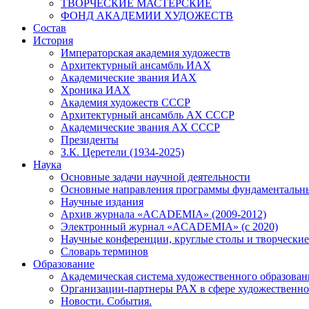
ТВОРЧЕСКИЕ МАСТЕРСКИЕ
ФОНД АКАДЕМИИ ХУДОЖЕСТВ
Состав
История
Императорская академия художеств
Архитектурный ансамбль ИАХ
Академические звания ИАХ
Хроника ИАХ
Академия художеств СССР
Архитектурный ансамбль АХ СССР
Академические звания АХ СССР
Президенты
З.К. Церетели (1934-2025)
Наука
Основные задачи научной деятельности
Основные направления программы фундаментальн
Научные издания
Архив журнала «ACADEMIA» (2009-2012)
Электронный журнал «ACADEMIA» (с 2020)
Научные конференции, круглые столы и творческие
Словарь терминов
Образование
Академическая система художественного образован
Организации-партнеры РАХ в сфере художественно
Новости. События.