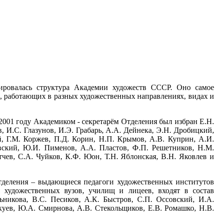
ировалась структура Академии художеств СССР. Оно самое
, работающих в разных художественных направлениях, видах и
2001 году Академиком - секретарём Отделения был избран Е.Н.
И.С. Глазунов, И.Э. Грабарь, А.А. Дейнека, Э.Н. Дробицкий,
й, Г.М. Коржев, П.Д. Корин, Н.П. Крымов, А.В. Куприн, А.И.
вский, Ю.И. Пименов, А.А. Пластов, Ф.П. Решетников, Н.М.
тчев, С.А. Чуйков, К.Ф. Юон, Т.Н. Яблонская, В.Н. Яковлев и
тделения – выдающиеся педагоги художественных институтов
художественных вузов, училищ и лицеев, входят в состав
никова, B.C. Песиков, А.К. Быстров, С.П. Оссовский, И.А.
куев, Ю.А. Смирнова, А.В. Стекольщиков, Е.В. Ромашко, Н.В.