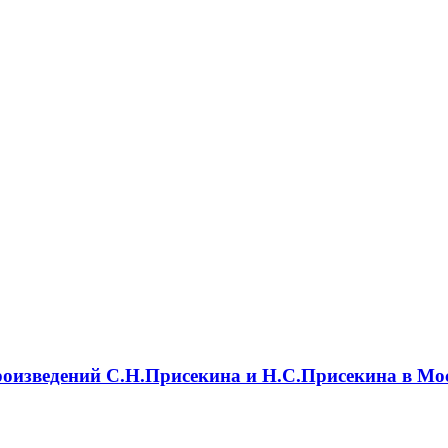
роизведений С.Н.Присекина и Н.С.Присекина в Мо