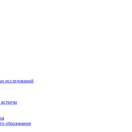
ых исследований
 встречи
ия
го образования