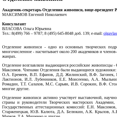
Академик-секретарь Отделения живописи, вице-президент 
МАКСИМОВ Евгений Николаевич
Консультант
ВЛАСОВА Ольга Юрьевна
Тел.: 8(499) 766 – 9787; 8 (495) 645-8048 доб. 139; e-mail:
olgavla
Отделение живописи - одно из основных творческих подр
многочисленное - насчитывает около 200 академиков и члено
жанрах.
Отделение возглавляли выдающиеся российские живописцы - С.
Максимов. Членами Отделения были выдающиеся художники: С.
О.А. Еремеев, В.П. Ефанов, Д.Д. Жилинский, В.Ф. Загонек, 
Лактионов, И.Л. Лубенников, Е.Е. Моисеенко, А.А. Мыльни
Ромадин, Т.Т. Салахов, М.С. Сарьян, И.В. Сорокин, В.Ф. Сто
многие другие.
Отделение живописи активно участвует выставочной, научн
страны и руководители Творческих мастерских Академии,
Государственных аттестационных комиссий: Е.Н. Максимов,
Старженецкая, Ю.В. Калюта, Д.А. Белюкин, А.К. Крылов, А.В
Марков, Т.А. Мищенко и другие.