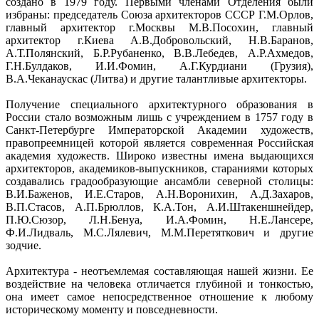
создано в 1979 году. Первыми членами Отделения были
избраны: председатель Союза архитекторов СССР Г.М.Орлов,
главный архитектор г.Москвы М.В.Посохин, главный
архитектор г.Киева А.В.Добровольский, Н.В.Баранов,
А.Т.Полянский, Б.Р.Рубаненко, В.В.Лебедев, А.Р.Ахмедов,
Г.Н.Булдаков, И.И.Фомин, А.Г.Курдиани (Грузия),
В.А.Чеканаускас (Литва) и другие талантливые архитекторы.
Получение специального архитектурного образования в
России стало возможным лишь с учреждением в 1757 году в
Санкт-Петербурге Императорской Академии художеств,
правопреемницей которой является современная Российская
академия художеств. Широко известны имена выдающихся
архитекторов, академиков-выпускников, стараниями которых
создавались градообразующие ансамбли северной столицы:
В.И.Баженов, И.Е.Старов, А.Н.Воронихин, А.Д.Захаров,
В.П.Стасов, А.П.Брюллов, К.А.Тон, А.И.Штакеншнейдер,
П.Ю.Сюзор, Л.Н.Бенуа, И.А.Фомин, Н.Е.Лансере,
Ф.И.Лидваль, М.С.Лялевич, М.М.Перетяткович и другие
зодчие.
Архитектура - неотъемлемая составляющая нашей жизни. Ее
воздействие на человека отличается глубиной и тонкостью,
она имеет самое непосредственное отношение к любому
историческому моменту и повседневности.