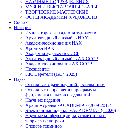
НАУЧНЫЕ ПОДРАЗДЕЛЕНИЯ
МУЗЕИ И ВЫСТАВОЧНЫЕ ЗАЛЫ
ТВОРЧЕСКИЕ МАСТЕРСКИЕ
ФОНД АКАДЕМИИ ХУДОЖЕСТВ
Состав
История
Императорская академия художеств
Архитектурный ансамбль ИАХ
Академические звания ИАХ
Хроника ИАХ
Академия художеств СССР
Архитектурный ансамбль АХ СССР
Академические звания АХ СССР
Президенты
З.К. Церетели (1934-2025)
Наука
Основные задачи научной деятельности
Основные направления программы
фундаментальных исследований
Научные издания
Архив журнала «ACADEMIA» (2009-2012)
Электронный журнал «ACADEMIA» (с 2020)
Научные конференции, круглые столы и
творческие встречи
Словарь терминов