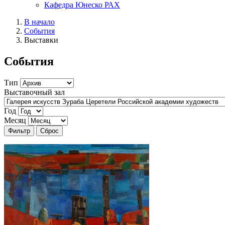
Кафедра Юнеско РАХ
В начало
События
Выставки
События
Тип
Выставочный зал
Год
Месяц