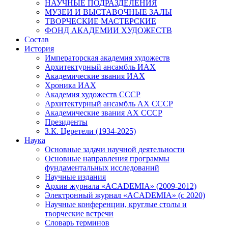
НАУЧНЫЕ ПОДРАЗДЕЛЕНИЯ
МУЗЕИ И ВЫСТАВОЧНЫЕ ЗАЛЫ
ТВОРЧЕСКИЕ МАСТЕРСКИЕ
ФОНД АКАДЕМИИ ХУДОЖЕСТВ
Состав
История
Императорская академия художеств
Архитектурный ансамбль ИАХ
Академические звания ИАХ
Хроника ИАХ
Академия художеств СССР
Архитектурный ансамбль АХ СССР
Академические звания АХ СССР
Президенты
З.К. Церетели (1934-2025)
Наука
Основные задачи научной деятельности
Основные направления программы
фундаментальных исследований
Научные издания
Архив журнала «ACADEMIA» (2009-2012)
Электронный журнал «ACADEMIA» (с 2020)
Научные конференции, круглые столы и
творческие встречи
Словарь терминов