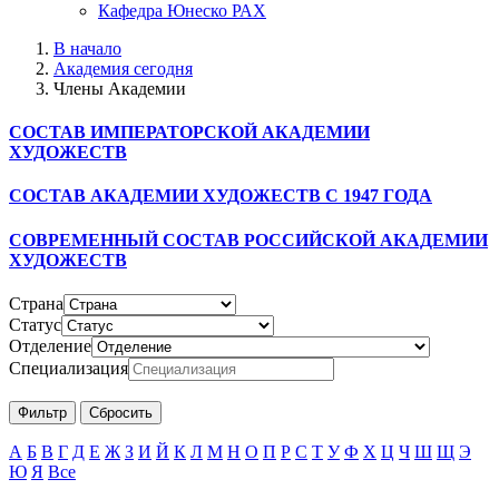
Кафедра Юнеско РАХ
В начало
Академия сегодня
Члены Академии
СОСТАВ ИМПЕРАТОРСКОЙ АКАДЕМИИ
ХУДОЖЕСТВ
СОСТАВ АКАДЕМИИ ХУДОЖЕСТВ С 1947 ГОДА
СОВРЕМЕННЫЙ СОСТАВ РОССИЙСКОЙ АКАДЕМИИ
ХУДОЖЕСТВ
Страна
Статус
Отделение
Специализация
А
Б
В
Г
Д
Е
Ж
З
И
Й
К
Л
М
Н
О
П
Р
С
Т
У
Ф
Х
Ц
Ч
Ш
Щ
Э
Ю
Я
Все