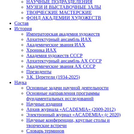
НАУЧНЫЕ ПОДРАЗДЕЛЕНИЯ
МУЗЕИ И ВЫСТАВОЧНЫЕ ЗАЛЫ
ТВОРЧЕСКИЕ МАСТЕРСКИЕ
ФОНД АКАДЕМИИ ХУДОЖЕСТВ
Состав
История
Императорская академия художеств
Архитектурный ансамбль ИАХ
Академические звания ИАХ
Хроника ИАХ
Академия художеств СССР
Архитектурный ансамбль АХ СССР
Академические звания АХ СССР
Президенты
З.К. Церетели (1934-2025)
Наука
Основные задачи научной деятельности
Основные направления программы
фундаментальных исследований
Научные издания
Архив журнала «ACADEMIA» (2009-2012)
Электронный журнал «ACADEMIA» (с 2020)
Научные конференции, круглые столы и
творческие встречи
Словарь терминов