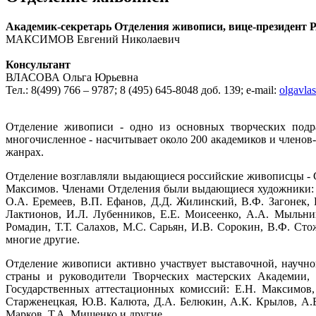
Академик-секретарь Отделения живописи, вице-президент 
МАКСИМОВ Евгений Николаевич
Консультант
ВЛАСОВА Ольга Юрьевна
Тел.: 8(499) 766 – 9787; 8 (495) 645-8048 доб. 139; e-mail:
olgavla
Отделение живописи - одно из основных творческих подр
многочисленное - насчитывает около 200 академиков и члено
жанрах.
Отделение возглавляли выдающиеся российские живописцы - С.
Максимов. Членами Отделения были выдающиеся художники: С.
О.А. Еремеев, В.П. Ефанов, Д.Д. Жилинский, В.Ф. Загонек, 
Лактионов, И.Л. Лубенников, Е.Е. Моисеенко, А.А. Мыльни
Ромадин, Т.Т. Салахов, М.С. Сарьян, И.В. Сорокин, В.Ф. Сто
многие другие.
Отделение живописи активно участвует выставочной, научн
страны и руководители Творческих мастерских Академии,
Государственных аттестационных комиссий: Е.Н. Максимов,
Старженецкая, Ю.В. Калюта, Д.А. Белюкин, А.К. Крылов, А.В
Марков, Т.А. Мищенко и другие.