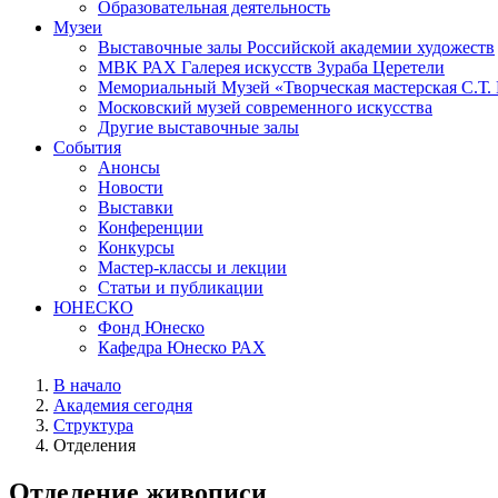
Образовательная деятельность
Музеи
Выставочные залы Российской академии художеств
МВК РАХ Галерея искусств Зураба Церетели
Мемориальный Музей «Творческая мастерская С.Т.
Московский музей современного искусства
Другие выставочные залы
События
Анонсы
Новости
Выставки
Конференции
Конкурсы
Мастер-классы и лекции
Статьи и публикации
ЮНЕСКО
Фонд Юнеско
Кафедра Юнеско РАХ
В начало
Академия сегодня
Структура
Отделения
Отделение живописи