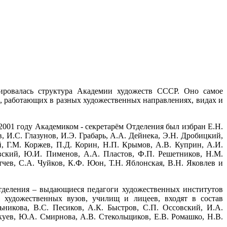
ировалась структура Академии художеств СССР. Оно самое
, работающих в разных художественных направлениях, видах и
2001 году Академиком - секретарём Отделения был избран Е.Н.
И.С. Глазунов, И.Э. Грабарь, А.А. Дейнека, Э.Н. Дробицкий,
й, Г.М. Коржев, П.Д. Корин, Н.П. Крымов, А.В. Куприн, А.И.
вский, Ю.И. Пименов, А.А. Пластов, Ф.П. Решетников, Н.М.
тчев, С.А. Чуйков, К.Ф. Юон, Т.Н. Яблонская, В.Н. Яковлев и
тделения – выдающиеся педагоги художественных институтов
художественных вузов, училищ и лицеев, входят в состав
никова, B.C. Песиков, А.К. Быстров, С.П. Оссовский, И.А.
куев, Ю.А. Смирнова, А.В. Стекольщиков, Е.В. Ромашко, Н.В.