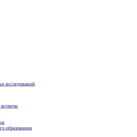
ых исследований
 встречи
ия
го образования