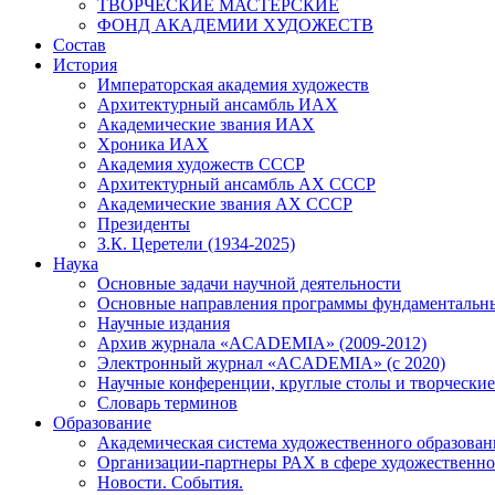
ТВОРЧЕСКИЕ МАСТЕРСКИЕ
ФОНД АКАДЕМИИ ХУДОЖЕСТВ
Состав
История
Императорская академия художеств
Архитектурный ансамбль ИАХ
Академические звания ИАХ
Хроника ИАХ
Академия художеств СССР
Архитектурный ансамбль АХ СССР
Академические звания АХ СССР
Президенты
З.К. Церетели (1934-2025)
Наука
Основные задачи научной деятельности
Основные направления программы фундаментальн
Научные издания
Архив журнала «ACADEMIA» (2009-2012)
Электронный журнал «ACADEMIA» (с 2020)
Научные конференции, круглые столы и творческие
Словарь терминов
Образование
Академическая система художественного образован
Организации-партнеры РАХ в сфере художественно
Новости. События.