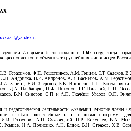
РАХ
sova.rah@yandex.ru
азделений Академии было создано в 1947 году, когда форм
в-корреспондентов и объединяет крупнейших живописцев России
В. Герасимов, Ф.П. Решетников, A.M. Грицай, Т.Т. Салахов. В 
Н. Андрияка, Н.И. Андронов, А.В. Васнецов, А.М. Герасимов, 
И.А. Заринь, Е.И. Зверьков, Б.В. Иогансон, П.П. Кончаловски
ков, Д.А. Налбандян, П.Ф. Никонов, Г.Г. Нисский, П.П. Оссо
жаров, В.М. Сидоров, С.П. и А.П. Ткачёвы, Угаров, О.П. Фила
ой и педагогической деятельности Академии. Многие члены О
 они разрабатывают учебные планы и новые программы для 
 И.И. Глазунов., А.Н. Суховецкий, Н.В. Колупаев, В.А. Мыль
. Ремнев, И.А. Полиенко, А.Н. Блиок, В.Н. Страхов, Х.В. Сав