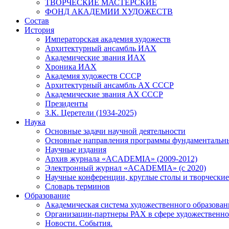
ТВОРЧЕСКИЕ МАСТЕРСКИЕ
ФОНД АКАДЕМИИ ХУДОЖЕСТВ
Состав
История
Императорская академия художеств
Архитектурный ансамбль ИАХ
Академические звания ИАХ
Хроника ИАХ
Академия художеств СССР
Архитектурный ансамбль АХ СССР
Академические звания АХ СССР
Президенты
З.К. Церетели (1934-2025)
Наука
Основные задачи научной деятельности
Основные направления программы фундаментальн
Научные издания
Архив журнала «ACADEMIA» (2009-2012)
Электронный журнал «ACADEMIA» (с 2020)
Научные конференции, круглые столы и творческие
Словарь терминов
Образование
Академическая система художественного образован
Организации-партнеры РАХ в сфере художественно
Новости. События.