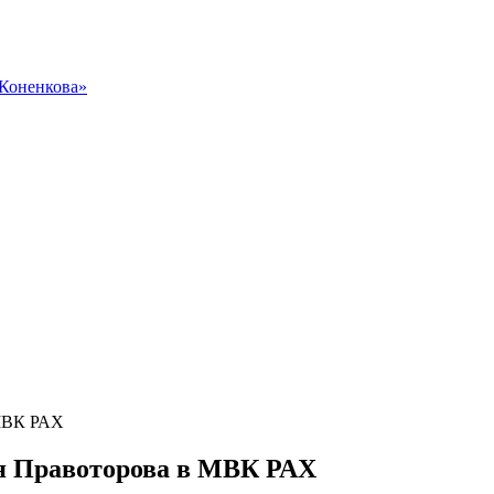
 Коненкова»
 МВК РАХ
я Правоторова в МВК РАХ