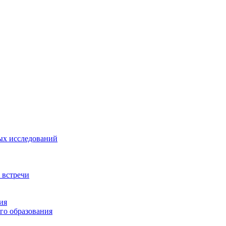
ых исследований
 встречи
ия
го образования