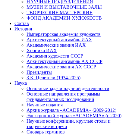
НАУЧНЫЕ ПОДРАЗДЕЛЕНИЯ
МУЗЕИ И ВЫСТАВОЧНЫЕ ЗАЛЫ
ТВОРЧЕСКИЕ МАСТЕРСКИЕ
ФОНД АКАДЕМИИ ХУДОЖЕСТВ
Состав
История
Императорская академия художеств
Архитектурный ансамбль ИАХ
Академические звания ИАХ
Хроника ИАХ
Академия художеств СССР
Архитектурный ансамбль АХ СССР
Академические звания АХ СССР
Президенты
З.К. Церетели (1934-2025)
Наука
Основные задачи научной деятельности
Основные направления программы
фундаментальных исследований
Научные издания
Архив журнала «ACADEMIA» (2009-2012)
Электронный журнал «ACADEMIA» (с 2020)
Научные конференции, круглые столы и
творческие встречи
Словарь терминов