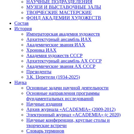
НАУЧНЫЕ ПОДРАЗДЕЛЕНИЯ
МУЗЕИ И ВЫСТАВОЧНЫЕ ЗАЛЫ
ТВОРЧЕСКИЕ МАСТЕРСКИЕ
ФОНД АКАДЕМИИ ХУДОЖЕСТВ
Состав
История
Императорская академия художеств
Архитектурный ансамбль ИАХ
Академические звания ИАХ
Хроника ИАХ
Академия художеств СССР
Архитектурный ансамбль АХ СССР
Академические звания АХ СССР
Президенты
З.К. Церетели (1934-2025)
Наука
Основные задачи научной деятельности
Основные направления программы
фундаментальных исследований
Научные издания
Архив журнала «ACADEMIA» (2009-2012)
Электронный журнал «ACADEMIA» (с 2020)
Научные конференции, круглые столы и
творческие встречи
Словарь терминов