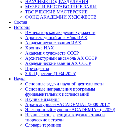
НАУЧНЫЕ ПОДРАЗДЕЛЕНИЯ
МУЗЕИ И ВЫСТАВОЧНЫЕ ЗАЛЫ
ТВОРЧЕСКИЕ МАСТЕРСКИЕ
ФОНД АКАДЕМИИ ХУДОЖЕСТВ
Состав
История
Императорская академия художеств
Архитектурный ансамбль ИАХ
Академические звания ИАХ
Хроника ИАХ
Академия художеств СССР
Архитектурный ансамбль АХ СССР
Академические звания АХ СССР
Президенты
З.К. Церетели (1934-2025)
Наука
Основные задачи научной деятельности
Основные направления программы
фундаментальных исследований
Научные издания
Архив журнала «ACADEMIA» (2009-2012)
Электронный журнал «ACADEMIA» (с 2020)
Научные конференции, круглые столы и
творческие встречи
Словарь терминов