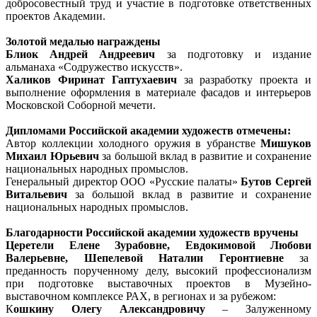
добросовестный труд и участие в подготовке ответственных
проектов Академии.
Золотой медалью награждены
Блиок Андрей Андреевич
за подготовку и издание
альманаха «Содружество искусств».
Халиков Фиринат Гаптухаевич
за разработку проекта и
выполнение оформления в материале фасадов и интерьеров
Московской Соборной мечети.
Дипломами Российской академии художеств отмечены:
Автор коллекции холодного оружия в убранстве
Мишуков
Михаил Юрьевич
за большой вклад в развитие и сохранение
национальных народных промыслов.
Генеральный директор ООО «Русские палаты»
Бутов Сергей
Витальевич
за большой вклад в развитие и сохранение
национальных народных промыслов.
Благодарности Российской академии художеств вручены
Церетели Елене Зурабовне, Евдокимовой Любови
Валерьевне, Шепелевой Наталии Геронтиевне
за
преданность порученному делу, высокий профессионализм
при подготовке выставочных проектов в Музейно-
выставочном комплексе РАХ, в регионах и за рубежом:
К
ошкину Олегу Александровичу
– Залуженному