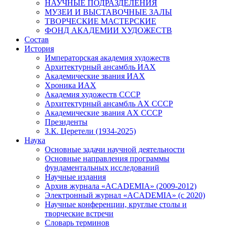
НАУЧНЫЕ ПОДРАЗДЕЛЕНИЯ
МУЗЕИ И ВЫСТАВОЧНЫЕ ЗАЛЫ
ТВОРЧЕСКИЕ МАСТЕРСКИЕ
ФОНД АКАДЕМИИ ХУДОЖЕСТВ
Состав
История
Императорская академия художеств
Архитектурный ансамбль ИАХ
Академические звания ИАХ
Хроника ИАХ
Академия художеств СССР
Архитектурный ансамбль АХ СССР
Академические звания АХ СССР
Президенты
З.К. Церетели (1934-2025)
Наука
Основные задачи научной деятельности
Основные направления программы
фундаментальных исследований
Научные издания
Архив журнала «ACADEMIA» (2009-2012)
Электронный журнал «ACADEMIA» (с 2020)
Научные конференции, круглые столы и
творческие встречи
Словарь терминов