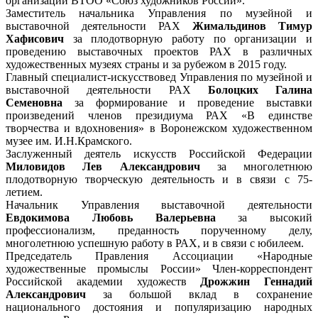
организации ВТОО «Союз художников России».
Заместитель начальника Управления по музейной и
выставочной деятельности РАХ
Жимальдинов Тимур
Хафисович
за плодотворную работу по организации и
проведению выставочных проектов РАХ в различных
художественных музеях страны и за рубежом в 2015 году.
Главный специалист-искусствовед Управления по музейной и
выставочной деятельности РАХ
Болоцких Галина
Семеновна
за формирование и проведение выставки
произведений членов президиума РАХ «В единстве
творчества и вдохновения» в Воронежском художественном
музее им. И.Н.Крамского.
Заслуженный деятель искусств Российской Федерации
Миловидов Лев Александрович
за многолетнюю
плодотворную творческую деятельность и в связи с 75-
летием.
Начальник Управления выставочной деятельности
Евдокимова Любовь Валерьевна
за высокий
профессионализм, преданность порученному делу,
многолетнюю успешную работу в РАХ, и в связи с юбилеем.
Председатель Правления Ассоциации «Народные
художественные промыслы России» Член-корреспондент
Российской академии художеств
Дрожжин Геннадий
Александрович
за большой вклад в сохранение
национального достояния и популяризацию народных