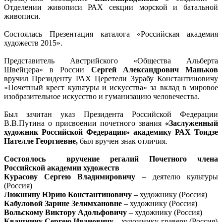
Отделении живописи РАХ секции морской и батальной
живописи.
Состоялась Презентация каталога «Российская академия
художеств 2015».
Представитель Австрийского «Общества Альберта
Швейцера» в России
Сергей Александрович Маньков
вручил Президенту РАХ Церетели Зурабу Константиновичу
«Почетный крест культуры и искусства» за вклад в мировое
изобразительное искусство и гуманизацию человечества.
Был зачитан указ Президента Российской Федерации
В.В.Путина о присвоении почетного звания
«Заслуженный
художник Российской Федерации» академику РАХ Тоидзе
Нателле Георгиевне,
был вручен знак отличия.
Состоялось вручение регалий Почетного члена
Российской академии художеств
Курасову Сергею Владимировичу
– деятелю культуры
(Россия)
Люкшину Юрию Константиновичу
– художнику (Россия)
Кабуловой Зарине Зелимхановне
– художнику (Россия)
Вольскому Виктору Адольфовичу
– художнику (Россия)
Квашнину Сергею Ивановичу
– художнику-граверу (Россия)