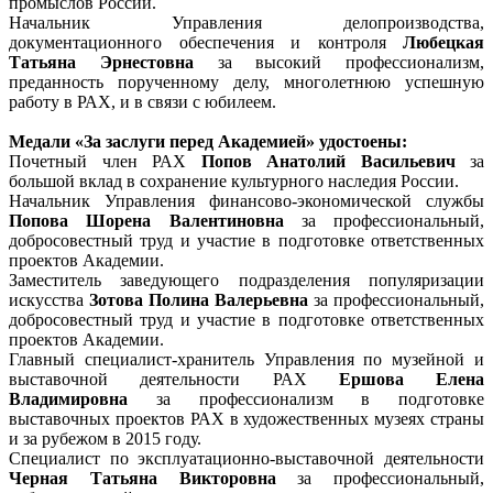
промыслов России.
Начальник Управления делопроизводства,
документационного обеспечения и контроля
Любецкая
Татьяна Эрнестовна
за высокий профессионализм,
преданность порученному делу, многолетнюю успешную
работу в РАХ, и в связи с юбилеем.
Медали «За заслуги перед Академией» удостоены:
Почетный член РАХ
Попов Анатолий Васильевич
за
большой вклад в сохранение культурного наследия России.
Начальник Управления финансово-экономической службы
Попова Шорена Валентиновна
за профессиональный,
добросовестный труд и участие в подготовке ответственных
проектов Академии.
Заместитель заведующего подразделения популяризации
искусства
Зотова Полина Валерьевна
за профессиональный,
добросовестный труд и участие в подготовке ответственных
проектов Академии.
Главный специалист-хранитель Управления по музейной и
выставочной деятельности РАХ
Ершова Елена
Владимировна
за профессионализм в подготовке
выставочных проектов РАХ в художественных музеях страны
и за рубежом в 2015 году.
Специалист по эксплуатационно-выставочной деятельности
Черная Татьяна Викторовна
за профессиональный,