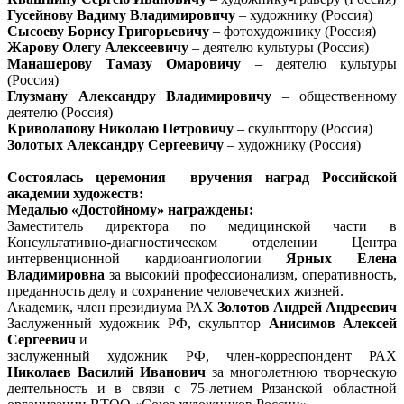
Гусейнову Вадиму Владимировичу
– художнику (Россия)
Сысоеву Борису Григорьевичу
– фотохудожнику (Россия)
Жарову Олегу Алексеевичу
– деятелю культуры (Россия)
Манашерову Тамазу Омаровичу
– деятелю культуры
(Россия)
Глузману Александру Владимировичу
– общественному
деятелю (Россия)
Криволапову Николаю Петровичу
– скульптору (Россия)
Золотых Александру Сергеевичу
– художнику (Россия)
Состоялась церемония вручения наград Российской
академии художеств:
Медалью «Достойному» награждены:
Заместитель директора по медицинской части в
Консультативно-диагностическом отделении Центра
интервенционной кардиоангиологии
Ярных Елена
Владимировна
за высокий профессионализм, оперативность,
преданность делу и сохранение человеческих жизней.
Академик, член президиума РАХ
Золотов Андрей Андреевич
Заслуженный художник РФ, скульптор
Анисимов Алексей
Сергеевич
и
заслуженный художник РФ, член-корреспондент РАХ
Николаев Василий Иванович
за многолетнюю творческую
деятельность и в связи с 75-летием Рязанской областной