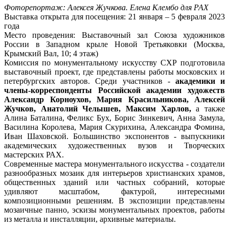
Фоторепортаж: Алексея Жучкова. Елена Клембо для РАХ
Выставка открыта для посещения: 21 января – 5 февраля 2023
года
Место проведения: Выставочный зал Союза художников
России в Западном крыле Новой Третьяковки (Москва,
Крымский Вал, 10; 4 этаж)
Комиссия по монументальному искусству СХР подготовила
выставочный проект, где представлены работы московских и
петербургских авторов. Среди участников -
академики и
члены-корреспонденты Российской академии художеств
Александр Корноухов, Мария Красильникова, Алексей
Жучков, Анатолий Челышев, Максим Харлов,
а также
Алина Баталина, Феликс Бух, Борис Зинкевич, Анна Замула,
Василина Королева, Мария Скурихина, Александра Фомина,
Иван Шаховской. Большинство экспонентов - выпускники
академических художественных вузов и Творческих
мастерских РАХ.
Современные мастера монументального искусства - создатели
разнообразных мозаик для интерьеров христианских храмов,
общественных зданий или частных собраний, которые
удивляют масштабом, фактурой, интересными
композиционными решениям. В экспозиции представлены
мозаичные панно, эскизы монументальных проектов, работы
из металла и инсталляции, архивные материалы.