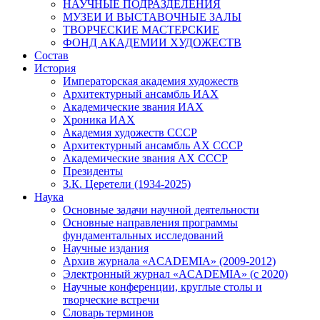
НАУЧНЫЕ ПОДРАЗДЕЛЕНИЯ
МУЗЕИ И ВЫСТАВОЧНЫЕ ЗАЛЫ
ТВОРЧЕСКИЕ МАСТЕРСКИЕ
ФОНД АКАДЕМИИ ХУДОЖЕСТВ
Состав
История
Императорская академия художеств
Архитектурный ансамбль ИАХ
Академические звания ИАХ
Хроника ИАХ
Академия художеств СССР
Архитектурный ансамбль АХ СССР
Академические звания АХ СССР
Президенты
З.К. Церетели (1934-2025)
Наука
Основные задачи научной деятельности
Основные направления программы
фундаментальных исследований
Научные издания
Архив журнала «ACADEMIA» (2009-2012)
Электронный журнал «ACADEMIA» (с 2020)
Научные конференции, круглые столы и
творческие встречи
Словарь терминов