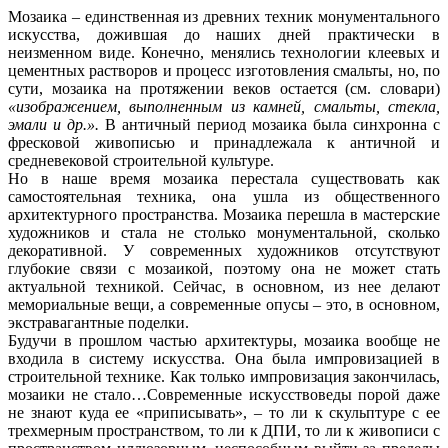
Мозаика – единственная из древних техник монументального
искусства, дожившая до наших дней практически в
неизменном виде. Конечно, менялись технологии клеевых и
цементных растворов и процесс изготовления смальты, но, по
сути, мозаика на протяжении веков остается (см. словари)
«изображением, выполненным из камней, смальты, стекла,
эмали и др.».
В античный период мозаика была синхронна с
фресковой живописью и принадлежала к античной и
средневековой строительной культуре.
Но в наше время мозаика перестала существовать как
самостоятельная техника, она ушла из общественного
архитектурного пространства. Мозаика перешла в мастерские
художников и стала не столько монументальной, сколько
декоративной. У современных художников отсутствуют
глубокие связи с мозаикой, поэтому она не может стать
актуальной техникой. Сейчас, в основном, из нее делают
мемориальные вещи, а современные опусы – это, в основном,
экстравагантные поделки.
Будучи в прошлом частью архитектуры, мозаика вообще не
входила в систему искусства. Она была импровизацией в
строительной технике. Как только импровизация закончилась,
мозаики не стало…Современные искусствоведы порой даже
не знают куда ее «приписывать», – то ли к скульптуре с ее
трехмерным пространством, то ли к ДПИ, то ли к живописи с