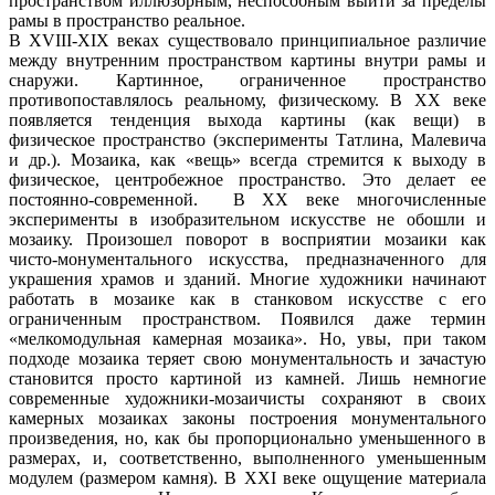
пространством иллюзорным, неспособным выйти за пределы
рамы в пространство реальное.
В XVIII-ХIХ веках существовало принципиальное различие
между внутренним пространством картины внутри рамы и
снаружи. Картинное, ограниченное пространство
противопоставлялось реальному, физическому. В ХХ веке
появляется тенденция выхода картины (как вещи) в
физическое пространство (эксперименты Татлина, Малевича
и др.). Мозаика, как «вещь» всегда стремится к выходу в
физическое, центробежное пространство. Это делает ее
постоянно-современной. В ХХ веке многочисленные
эксперименты в изобразительном искусстве не обошли и
мозаику. Произошел поворот в восприятии мозаики как
чисто-монументального искусства, предназначенного для
украшения храмов и зданий. Многие художники начинают
работать в мозаике как в станковом искусстве с его
ограниченным пространством. Появился даже термин
«мелкомодульная камерная мозаика». Но, увы, при таком
подходе мозаика теряет свою монументальность и зачастую
становится просто картиной из камней. Лишь немногие
современные художники-мозаичисты сохраняют в своих
камерных мозаиках законы построения монументального
произведения, но, как бы пропорционально уменьшенного в
размерах, и, соответственно, выполненного уменьшенным
модулем (размером камня). В XXI веке ощущение материала