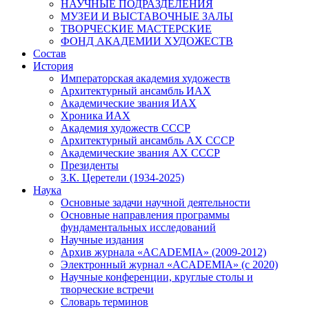
НАУЧНЫЕ ПОДРАЗДЕЛЕНИЯ
МУЗЕИ И ВЫСТАВОЧНЫЕ ЗАЛЫ
ТВОРЧЕСКИЕ МАСТЕРСКИЕ
ФОНД АКАДЕМИИ ХУДОЖЕСТВ
Состав
История
Императорская академия художеств
Архитектурный ансамбль ИАХ
Академические звания ИАХ
Хроника ИАХ
Академия художеств СССР
Архитектурный ансамбль АХ СССР
Академические звания АХ СССР
Президенты
З.К. Церетели (1934-2025)
Наука
Основные задачи научной деятельности
Основные направления программы
фундаментальных исследований
Научные издания
Архив журнала «ACADEMIA» (2009-2012)
Электронный журнал «ACADEMIA» (с 2020)
Научные конференции, круглые столы и
творческие встречи
Словарь терминов