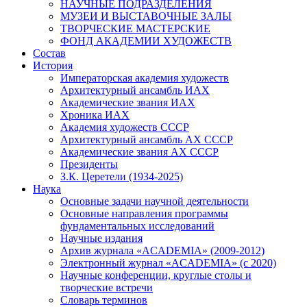
НАУЧНЫЕ ПОДРАЗДЕЛЕНИЯ
МУЗЕИ И ВЫСТАВОЧНЫЕ ЗАЛЫ
ТВОРЧЕСКИЕ МАСТЕРСКИЕ
ФОНД АКАДЕМИИ ХУДОЖЕСТВ
Состав
История
Императорская академия художеств
Архитектурный ансамбль ИАХ
Академические звания ИАХ
Хроника ИАХ
Академия художеств СССР
Архитектурный ансамбль АХ СССР
Академические звания АХ СССР
Президенты
З.К. Церетели (1934-2025)
Наука
Основные задачи научной деятельности
Основные направления программы
фундаментальных исследований
Научные издания
Архив журнала «ACADEMIA» (2009-2012)
Электронный журнал «ACADEMIA» (с 2020)
Научные конференции, круглые столы и
творческие встречи
Словарь терминов