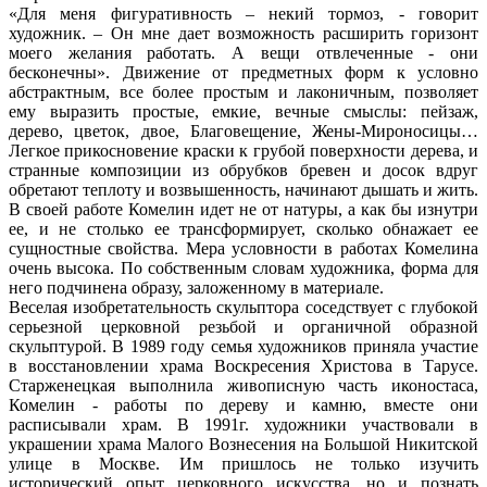
«Для меня фигуративность – некий тормоз, - говорит
художник. – Он мне дает возможность расширить горизонт
моего желания работать. А вещи отвлеченные - они
бесконечны». Движение от предметных форм к условно
абстрактным, все более простым и лаконичным, позволяет
ему выразить простые, емкие, вечные смыслы: пейзаж,
дерево, цветок, двое, Благовещение, Жены-Мироносицы…
Легкое прикосновение краски к грубой поверхности дерева, и
странные композиции из обрубков бревен и досок вдруг
обретают теплоту и возвышенность, начинают дышать и жить.
В своей работе Комелин идет не от натуры, а как бы изнутри
ее, и не столько ее трансформирует, сколько обнажает ее
сущностные свойства. Мера условности в работах Комелина
очень высока. По собственным словам художника, форма для
него подчинена образу, заложенному в материале.
Веселая изобретательность скульптора соседствует с глубокой
серьезной церковной резьбой и органичной образной
скульптурой. В 1989 году семья художников приняла участие
в восстановлении храма Воскресения Христова в Тарусе.
Старженецкая выполнила живописную часть иконостаса,
Комелин - работы по дереву и камню, вместе они
расписывали храм. В 1991г. художники участвовали в
украшении храма Малого Вознесения на Большой Никитской
улице в Москве. Им пришлось не только изучить
исторический опыт церковного искусства, но и познать