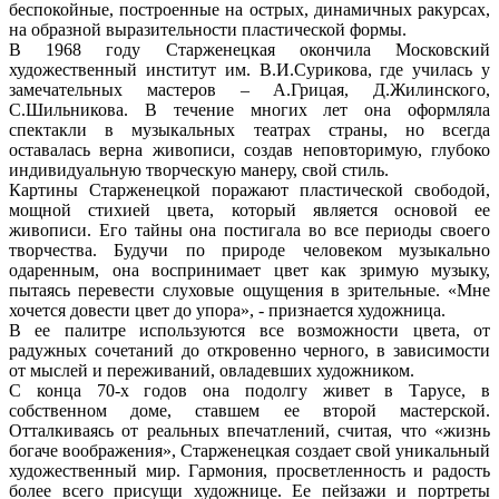
беспокойные, построенные на острых, динамичных ракурсах,
на образной выразительности пластической формы.
В 1968 году Старженецкая окончила Московский
художественный институт им. В.И.Сурикова, где училась у
замечательных мастеров – А.Грицая, Д.Жилинского,
С.Шильникова. В течение многих лет она оформляла
спектакли в музыкальных театрах страны, но всегда
оставалась верна живописи, создав неповторимую, глубоко
индивидуальную творческую манеру, свой стиль.
Картины Старженецкой поражают пластической свободой,
мощной стихией цвета, который является основой ее
живописи. Его тайны она постигала во все периоды своего
творчества. Будучи по природе человеком музыкально
одаренным, она воспринимает цвет как зримую музыку,
пытаясь перевести слуховые ощущения в зрительные. «Мне
хочется довести цвет до упора», - признается художница.
В ее палитре используются все возможности цвета, от
радужных сочетаний до откровенно черного, в зависимости
от мыслей и переживаний, овладевших художником.
С конца 70-х годов она подолгу живет в Тарусе, в
собственном доме, ставшем ее второй мастерской.
Отталкиваясь от реальных впечатлений, считая, что «жизнь
богаче воображения», Старженецкая создает свой уникальный
художественный мир. Гармония, просветленность и радость
более всего присущи художнице. Ее пейзажи и портреты