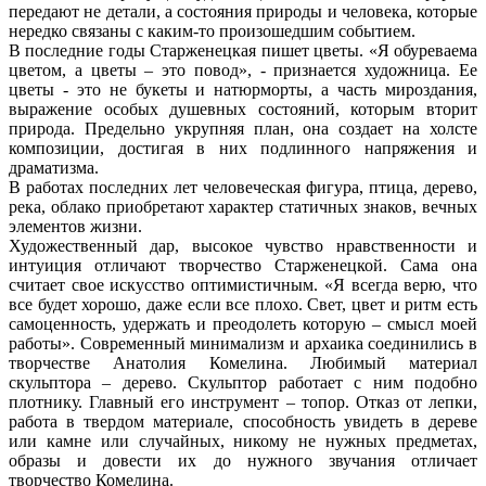
передают не детали, а состояния природы и человека, которые
нередко связаны с каким-то произошедшим событием.
В последние годы Старженецкая пишет цветы. «Я обуреваема
цветом, а цветы – это повод», - признается художница. Ее
цветы - это не букеты и натюрморты, а часть мироздания,
выражение особых душевных состояний, которым вторит
природа. Предельно укрупняя план, она создает на холсте
композиции, достигая в них подлинного напряжения и
драматизма.
В работах последних лет человеческая фигура, птица, дерево,
река, облако приобретают характер статичных знаков, вечных
элементов жизни.
Художественный дар, высокое чувство нравственности и
интуиция отличают творчество Старженецкой. Сама она
считает свое искусство оптимистичным. «Я всегда верю, что
все будет хорошо, даже если все плохо. Свет, цвет и ритм есть
самоценность, удержать и преодолеть которую – смысл моей
работы». Современный минимализм и архаика соединились в
творчестве Анатолия Комелина. Любимый материал
скульптора – дерево. Скульптор работает с ним подобно
плотнику. Главный его инструмент – топор. Отказ от лепки,
работа в твердом материале, способность увидеть в дереве
или камне или случайных, никому не нужных предметах,
образы и довести их до нужного звучания отличает
творчество Комелина.