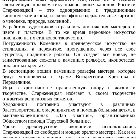
сложнейшую проблематику православных канонов. Росписи
Старженецкой – это одновременно и традиционные
канонические иконы, и философско-содержательные картины
о человеке, природе, вселенной.
В работах художников отразились достижения мастеров в
цвете и пластике. В то же время церковное искусство
повлияло на их станковое творчество.
Погруженность Комелина в древнерусское искусство не
стилизация, а пережитое, пропущенное через все свое
существо, подлинные работы. Он создает все новые, не
заимствованные сюжеты в каменных рельефах, иконостасах,
поклонных крестах.
В экспозицию вошли каменные рельефы мастера, которые
будут установлены в храме Воскресения Христова в
Переделкине.
Ища в христианстве нравственную опору в жизни и
творчестве, Старженецкая избегает в своем творчестве
открытых религиозных сюжетов.
Художники постоянно участвуют в различных
благотворительных мероприятиях в помощь больным детям, в
выставках-аукционах «Дар участия», организованных
Обществом помощи Тарусской больнице.
Уроки древнерусской иконописи использовались
Старженецкой со свободой и мощью зрелого мастера. Как и ее
древние предшественники, она тонко чувствует звучание