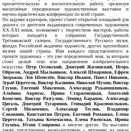
просветительскую и воспитательную работу, организуя
масштабные передвижные художественные выставки и
научно-практические конференции по всей стране.
По задумке кураторов, проект станет открытой площадкой для
диалога со зрителем выдающихся современных художников
XX-XXI веков, познакомит с творчеством мастеров, работы
которых находятся в собраниях Государственной
Третьяковской галереи, Государственного Русского музея,
фондах Российской академии художеств, других крупнейших
музеях нашей страны. Имя каждого представленного в
проекте художника – это уже определенный знак, за которым
стоит целый этап или направление изобразительного
искусства:
Петр Оссовский, Дмитрий Жилинский, Игорь
Обросов, Андрей Мыльников, Алексей Шмаринов, Ефрем
Зверьков, Лев Шепелёв, Виктор Иванов, Павел Никонов,
Зураб Церетели, Виктор Калинин, Николай Мухин, Виктор
Глухов, Евгений Максимов, Александр Рукавишников,
Альбина Акритас, Ирина Старженецкая, Анатолий
Комелин, Виктор Разгулин, Леонид Баранов, Александр
Цигаль, Дмитрий Тугаринов, Геннадий Красношлыков,
Сергей Мильченко, Александр Теслик, Владимир
Соковнин, Константин Петров, Евгений Ромашко, Елена
Церетели, Татьяна Кочемасова, Елена Ржевская, Ирина
Глухова, Юлия Смирнова
и многие другие. На выставке
также представлены видео-интервью с авторами из цикла