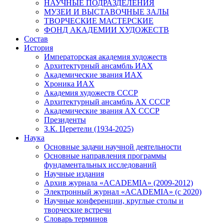
НАУЧНЫЕ ПОДРАЗДЕЛЕНИЯ
МУЗЕИ И ВЫСТАВОЧНЫЕ ЗАЛЫ
ТВОРЧЕСКИЕ МАСТЕРСКИЕ
ФОНД АКАДЕМИИ ХУДОЖЕСТВ
Состав
История
Императорская академия художеств
Архитектурный ансамбль ИАХ
Академические звания ИАХ
Хроника ИАХ
Академия художеств СССР
Архитектурный ансамбль АХ СССР
Академические звания АХ СССР
Президенты
З.К. Церетели (1934-2025)
Наука
Основные задачи научной деятельности
Основные направления программы
фундаментальных исследований
Научные издания
Архив журнала «ACADEMIA» (2009-2012)
Электронный журнал «ACADEMIA» (с 2020)
Научные конференции, круглые столы и
творческие встречи
Словарь терминов