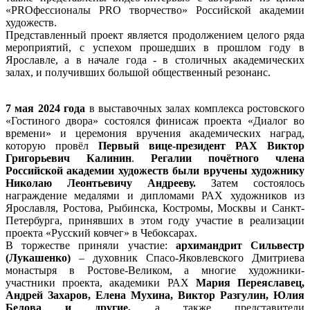
«PROфессионалы PRO творчество» Российской академии
художеств.
Представленный проект является продолжением целого ряда
мероприятий, с успехом прошедших в прошлом году в
Ярославле, а в начале года - в столичных академических
залах, и получивших большой общественный резонанс.
7 мая 2024 года
в выставочных залах комплекса ростовского
«Гостиного двора» состоялся финисаж проекта «Диалог во
времени» и церемония вручения академических наград,
которую провёл
Первый вице-президент РАХ Виктор
Григорьевич Калинин
.
Регалии почётного члена
Российской академии художеств были вручены художнику
Николаю Леонтьевичу Андрееву.
Затем состоялось
награждение медалями и дипломами РАХ художников из
Ярославля, Ростова, Рыбинска, Костромы, Москвы и Санкт-
Петербурга, принявших в этом году участие в реализации
проекта «Русский ковчег» в Чебоксарах.
В торжестве приняли участие:
архимандрит Сильвестр
(Лукашенко)
– духовник Спасо-Яковлевского Дмитриева
монастыря в Ростове-Великом, а многие художники-
участники проекта, академики РАХ
Мария Переяславец,
Андрей Захаров, Елена Мухина, Виктор Разгулин, Юлия
Белова и другие,
а также представители