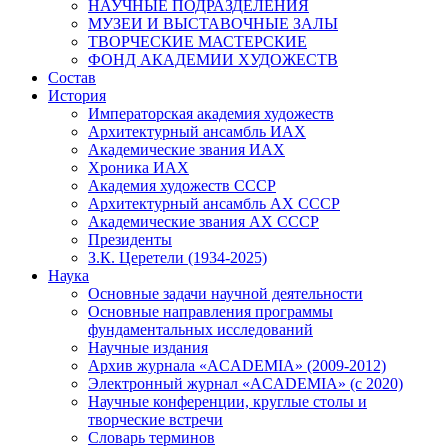
НАУЧНЫЕ ПОДРАЗДЕЛЕНИЯ
МУЗЕИ И ВЫСТАВОЧНЫЕ ЗАЛЫ
ТВОРЧЕСКИЕ МАСТЕРСКИЕ
ФОНД АКАДЕМИИ ХУДОЖЕСТВ
Состав
История
Императорская академия художеств
Архитектурный ансамбль ИАХ
Академические звания ИАХ
Хроника ИАХ
Академия художеств СССР
Архитектурный ансамбль АХ СССР
Академические звания АХ СССР
Президенты
З.К. Церетели (1934-2025)
Наука
Основные задачи научной деятельности
Основные направления программы
фундаментальных исследований
Научные издания
Архив журнала «ACADEMIA» (2009-2012)
Электронный журнал «ACADEMIA» (с 2020)
Научные конференции, круглые столы и
творческие встречи
Словарь терминов