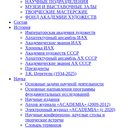
НАУЧНЫЕ ПОДРАЗДЕЛЕНИЯ
МУЗЕИ И ВЫСТАВОЧНЫЕ ЗАЛЫ
ТВОРЧЕСКИЕ МАСТЕРСКИЕ
ФОНД АКАДЕМИИ ХУДОЖЕСТВ
Состав
История
Императорская академия художеств
Архитектурный ансамбль ИАХ
Академические звания ИАХ
Хроника ИАХ
Академия художеств СССР
Архитектурный ансамбль АХ СССР
Академические звания АХ СССР
Президенты
З.К. Церетели (1934-2025)
Наука
Основные задачи научной деятельности
Основные направления программы
фундаментальных исследований
Научные издания
Архив журнала «ACADEMIA» (2009-2012)
Электронный журнал «ACADEMIA» (с 2020)
Научные конференции, круглые столы и
творческие встречи
Словарь терминов