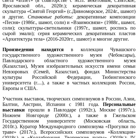
света «Взлет» (в соавторстве с М.П. Бекетовым; с.Вятское,
Ярославской обл., 2020г.); керамическая декоративная
скульптура «Святой Георгий» (с.Дивноморское, 2024г., шамот)
и другие.
Станковые работы:
декоративные композиции
«Песня» (1986г., шамот, соли) и «Взаимосвязи» (1988г., шамот,
соли); скульптуры-светильники (1997г., шамот, роспись по
сырой эмали); серия керамических декоративных пластов
«Архитектура тела» (2016-2020гг., шамот) и многие другие.
Произведения находятся
в коллекции Чувашского
государственного художественного музея (Чебоксары),
Павлодарского областного художественного музея
(Казахстан), Музея изобразительных искусств имени семьи
Невзоровых (Семей, Казахстан), фондах Министерства
культуры Российской Федерации, Тюбингинского
университета (г....), а также в частных коллекциях России,
Европы и США.
Участник выставок, творческих симпозиумов в России, Азии,
Балтии, Австрии, Испании с 1981 года.
Персональные
выставки
прошли в Павлодаре (1992г.), Москве (1997г.),
Нижнем Новгороде (2000г.), а также в Гжельском
Государственном университете (Московская область,
2010г.). Куратор Международного симпозиума «Прогулки по
траве» (2017г.), Всероссийских симпозиумов «Коллекция»
(2018г.) и «Коллаборация. Творческие дуэты» (2019г.); IV