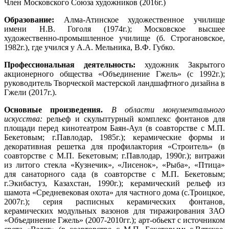
Член Московского Союза художников (2016г.)
Образование:
Алма-Атинское художественное училище
имени Н.В. Гоголя (1974г.); Московское высшее
художественно-промышленное училище (б. Строгановское,
1982г.), где учился у А.А. Мельника, В.Ф. Губко.
Профессиональная деятельность:
художник Закрытого
акционерного общества «Объединение Гжель» (с 1992г.);
руководитель Творческой мастерской ландшафтного дизайна в
Гжели (2017г.).
Основные произведения.
В области монументального
искусства:
рельеф и скульптурный комплекс фонтанов для
площади перед кинотеатром Баян-Аул (в соавторстве с М.П.
Бекетовым; г.Павлодар, 1985г.); керамические формы и
декоративная решетка для профилактория «Строитель» (в
соавторстве с М.П. Бекетовым; г.Павлодар, 1990г.); витражи
из литого стекла «Кузнечик», «Лисенок», «Рыба», «Птица»
для санаторного сада (в соавторстве с М.П. Бекетовым;
г.Экибастуз, Казахстан, 1990г.); керамический рельеф из
шамота «Средневековая охота» для частного дома (с.Троицкое,
2007г.); серия расписных керамических фонтанов,
керамических модульных вазонов для тиражирования ЗАО
«Объединение Гжель» (2007-2010гг.); арт-обьект с источником