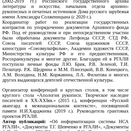
(2002-2019 гг.) Российского государственного архива
литературы и искусства; начальник отдела архивно-
рукописных и печатных источников Дома русского зарубежья
имени Александра Солженицына (с 2020 г.).
Координатор работ по реализации государственных
контрактов по упорядочению документов Архивного фонда
РФ. Под её руководством и при непосредственном участии
были обработаны документы Литфонда СССР, СТД РФ,
Союза писателей СССР, Союза художников СССР,
киностудии «Союзмультфильм», Академии художеств СССР,
Министерства культуры РФ и его предшественников,
Росохранкультуры и многие другие. Благодари ей в РГАЛИ
поступили личные фонды Л.Ю. Брик, Р.В. Зеленой, T.И.
Пельтцер. P.К. Щедрина и М.М. Плисецкой, В.В. Конецкого,
A.M. Володина, H.М. Коржавина, Л.А. Филатова и многих
других выдающихся деятелей отечественной культуры.
Организатор конференций и круглых столов, в том числе
круглого стола «Апология рукописи. Творческое наследие
писателей в XX-XXIвв.» (2015 г.), конференции «Русский
авангард в межнациональном контексте», посвященной
памяти Н.И.Харджиева (2019 г.). Руководитель грантовых
проектов РГАЛИ.
Автор публикаций:
«Об информатизации системы НСА
РГАЛИ», «Документы Т.Г. Шевченко в РГАЛИ», «Документы