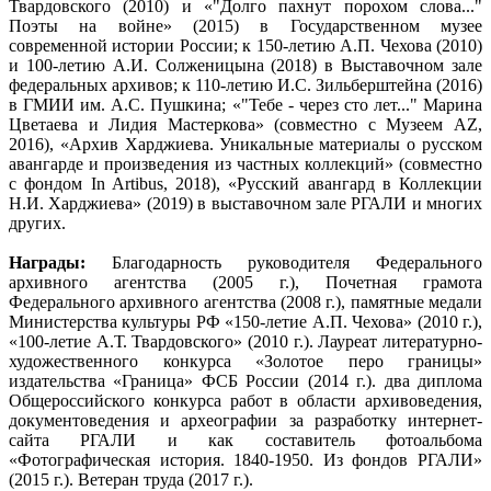
Твардовского (2010) и «"Долго пахнут порохом слова..."
Поэты на войне» (2015) в Государственном музее
современной истории России; к 150-летию А.П. Чехова (2010)
и 100-летию А.И. Солженицына (2018) в Выставочном зале
федеральных архивов; к 110-летию И.С. Зильберштейна (2016)
в ГМИИ им. А.С. Пушкина; «"Тебе - через сто лет..." Марина
Цветаева и Лидия Мастеркова» (совместно с Музеем AZ,
2016), «Архив Харджиева. Уникальные материалы о русском
авангарде и произведения из частных коллекций» (совместно
с фондом In Artibus, 2018), «Русский авангард в Коллекции
Н.И. Харджиева» (2019) в выставочном зале РГАЛИ и многих
других.
Награды:
Благодарность руководителя Федерального
архивного агентства (2005 г.), Почетная грамота
Федерального архивного агентства (2008 г.), памятные медали
Министерства культуры РФ «150-летие А.П. Чехова» (2010 г.),
«100-летие А.Т. Твардовского» (2010 г.). Лауреат литературно-
художественного конкурса «Золотое перо границы»
издательства «Граница» ФСБ России (2014 г.). два диплома
Общероссийского конкурса работ в области архивоведения,
документоведения и археографии за разработку интернет-
сайта РГАЛИ и как составитель фотоальбома
«Фотографическая история. 1840-1950. Из фондов РГАЛИ»
(2015 г.). Ветеран труда (2017 г.).