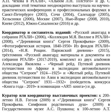
А.П. Чехова в РГАЛИ», «Альбом Л.Н. Толстого» и др. С
докладами этой тематики неоднократно выступала на научно-
практических конференциях и профессиональных форумах в
Санкт-Петербурге (2003), Сочи (2004), Салехарде (2005),
Хельсинки (2006), Москве (2007), Нью-Йорке (2008, 2010),
Киеве (2012), Южно-Сахалинске (2016) и др.
Координатор и составитель изданий:
«Русский авангард в
собрании РГАЛИ» (2006), «Коллекция М.Я. Виллие в РГАЛИ»
(2008), «"Деревянная книга" Сергея Прокофьева» (2009),
«Фотографическая история. 1840-1950» Из фондов РГАЛИ»
(2014), «Н.Я. Рощин. Парижский дневник» (2015),
трёхтомник «Русский авангард: материалы и документы из
собрания РГАЛИ» (2017-2019), комплект из двух альбомов
Александра Яковлева - «Черный рейд. Путевой дневник
путешествия по Африке в экспедиции автомобильного
общества “Ситроен” 1924—1925» и «Желтый рейд. Путевой
дневник путешествия по Азии в экспедиции автомобильного
общества "Ситроен" 1931—1932» (победитель конкурса
«Книга года - 2019» в номинации «ART- книга») и др.
Куратор или координатор выставочных проектов:
к 200-
летию Н.В. Гоголя (2009) и «"Деревянная книга” Сергея
Прокофьева. Симфония родственных душ» (2009) в
Государственном музее А.С. Пушкина; к 100-летию А.Т.