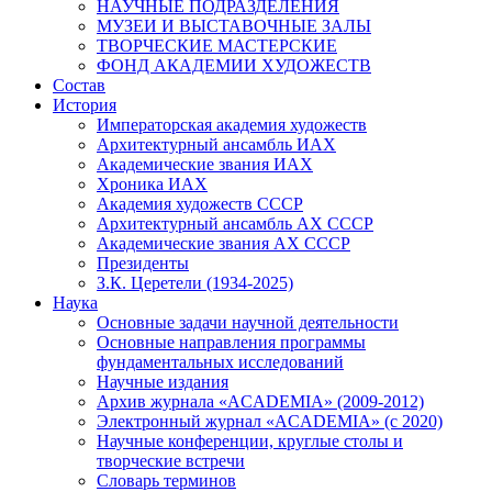
НАУЧНЫЕ ПОДРАЗДЕЛЕНИЯ
МУЗЕИ И ВЫСТАВОЧНЫЕ ЗАЛЫ
ТВОРЧЕСКИЕ МАСТЕРСКИЕ
ФОНД АКАДЕМИИ ХУДОЖЕСТВ
Состав
История
Императорская академия художеств
Архитектурный ансамбль ИАХ
Академические звания ИАХ
Хроника ИАХ
Академия художеств СССР
Архитектурный ансамбль АХ СССР
Академические звания АХ СССР
Президенты
З.К. Церетели (1934-2025)
Наука
Основные задачи научной деятельности
Основные направления программы
фундаментальных исследований
Научные издания
Архив журнала «ACADEMIA» (2009-2012)
Электронный журнал «ACADEMIA» (с 2020)
Научные конференции, круглые столы и
творческие встречи
Словарь терминов