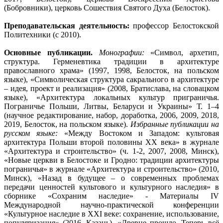
(Бобровники), церковь Сошествия Святого Духа (Белосток).
Преподавательская деятельность:
профессор Белостокской
Политехники (с 2010).
Основные публикации.
Монографии:
«Символ, архетип,
структура. Герменевтика традиции в архитектуре
православного храма» (1997, 1998, Белосток, на польском
языке), «Символическая структура сакрального в архитектуре
– идея, проект и реализация» (2008, Братислава, на словацком
языке), «Архитектура локальных культур приграничья.
Пограничье Польши, Литвы, Беларуси и Украины» Т. 1–4
(научное редактирование, набор, доработка, 2006, 2009, 2018,
2019, Белосток, на польском языке).
Избранные публикации на
русском языке:
«Между Востоком и Западом: культовая
архитектура Польши второй половины XX века» в журнале
«Архитектура и строительство» (ч. 1-2, 2007, 2008, Минск),
«Новые церкви в Белостоке и Гродно: традиции архитектуры
пограничья» в журнале «Архитектура и строительство» (2010,
Минск), «Назад в будущее – о современных проблемах
передачи ценностей культового и культурного наследия» в
сборнике «Сохраним наследие» - Материалы IV
Международной научно-практической конференции
«Культурное наследие в XXI веке: сохранение, использование,
популяризация» (2016, Казань), «Древне прошло. Теперь всё