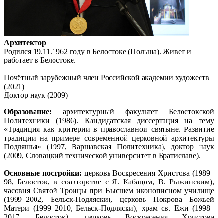
Архитектор
Родился 19.11.1962 году в Белостоке (Польша). Живет и
работает в Белостоке.
Почётный зарубежный член Российской академии художеств
(2021)
Доктор наук (2009)
Образование:
архитектурный факультет Белостокской
Политехники (1986). Кандидатская диссертация на тему
«Традиция как критерий в православной святыне. Развитие
традиции на примере современной церковной архитектуры
Подляшья» (1997, Варшавская Политехника), доктор наук
(2009, Словацкий технической университет в Братиславе).
Основные постройки:
церковь Воскресения Христова (1989–
98, Белосток, в соавторстве с Я. Кабацом, В. Рыжинским),
часовня Святой Троицы при Высшем иконописном училище
(1999–2002, Бельск-Подляски), церковь Покрова Божьей
Матери (1999–2010, Бельск-Подляски), храм св. Ежи (1998–
2017, Белосток), церковь Воскресения Христова