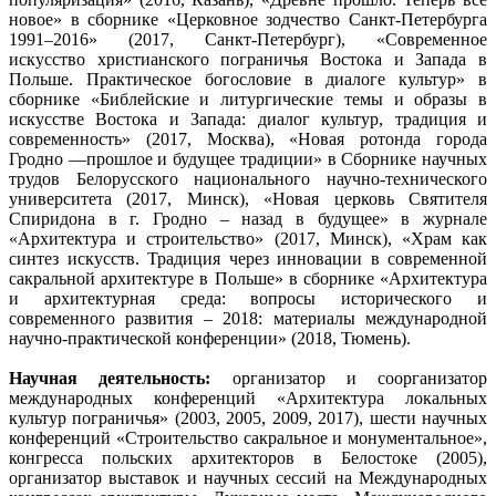
новое» в сборнике «Церковное зодчество Санкт-Петербурга
1991–2016» (2017, Санкт-Петербург), «Современное
искусство христианского пограничья Востока и Запада в
Польше. Практическое богословие в диалоге культур» в
сборнике «Библейские и литургические темы и образы в
искусстве Востока и Запада: диалог культур, традиция и
современность» (2017, Москва), «Новая ротонда города
Гродно ―прошлое и будущее традиции» в Сборнике научных
трудов Белорусского национального научно-технического
университета (2017, Минск), «Новая церковь Святителя
Спиридона в г. Гродно – назад в будущее» в журнале
«Архитектура и строительство» (2017, Минск), «Храм как
синтез искусств. Традиция через инновации в современной
сакральной архитектуре в Польше» в сборнике «Архитектура
и архитектурная среда: вопросы исторического и
современного развития – 2018: материалы международной
научно-практической конференции» (2018, Тюмень).
Научная деятельность:
организатор и соорганизатор
международных конференций «Архитектура локальных
культур пограничья» (2003, 2005, 2009, 2017), шести научных
конференций «Строительство сакральное и монументальное»,
конгресса польских архитекторов в Белостоке (2005),
организатор выставок и научных сессий на Международных