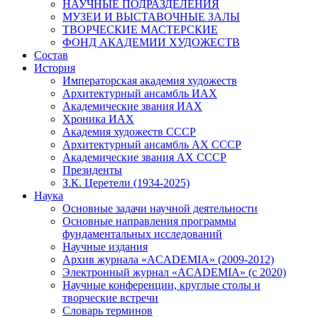
НАУЧНЫЕ ПОДРАЗДЕЛЕНИЯ
МУЗЕИ И ВЫСТАВОЧНЫЕ ЗАЛЫ
ТВОРЧЕСКИЕ МАСТЕРСКИЕ
ФОНД АКАДЕМИИ ХУДОЖЕСТВ
Состав
История
Императорская академия художеств
Архитектурный ансамбль ИАХ
Академические звания ИАХ
Хроника ИАХ
Академия художеств СССР
Архитектурный ансамбль АХ СССР
Академические звания АХ СССР
Президенты
З.К. Церетели (1934-2025)
Наука
Основные задачи научной деятельности
Основные направления программы
фундаментальных исследований
Научные издания
Архив журнала «ACADEMIA» (2009-2012)
Электронный журнал «ACADEMIA» (с 2020)
Научные конференции, круглые столы и
творческие встречи
Словарь терминов