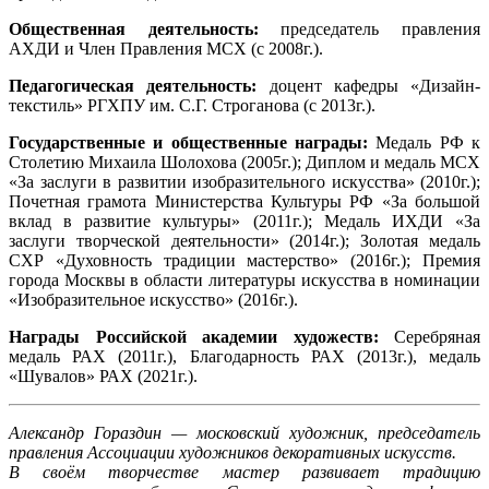
Общественная деятельность:
председатель правления
АХДИ и Член Правления МСХ (с 2008г.).
Педагогическая деятельность:
доцент кафедры «Дизайн-
текстиль» РГХПУ им. С.Г. Строганова (с 2013г.).
Государственные и общественные награды:
Медаль РФ к
Столетию Михаила Шолохова (2005г.); Диплом и медаль МСХ
«За заслуги в развитии изобразительного искусства» (2010г.);
Почетная грамота Министерства Культуры РФ «За большой
вклад в развитие культуры» (2011г.); Медаль ИХДИ «За
заслуги творческой деятельности» (2014г.); Золотая медаль
СХР «Духовность традиции мастерство» (2016г.); Премия
города Москвы в области литературы искусства в номинации
«Изобразительное искусство» (2016г.).
Награды Российской академии художеств:
Серебряная
медаль РАХ (2011г.), Благодарность РАХ (2013г.), медаль
«Шувалов» РАХ (2021г.).
Александр Гораздин — московский художник, председатель
правления Ассоциации художников декоративных искусств.
В своём творчестве мастер развивает традицию