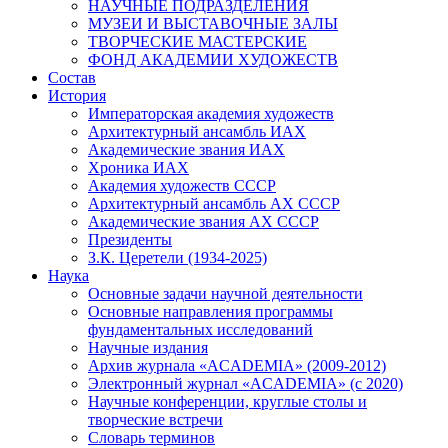
НАУЧНЫЕ ПОДРАЗДЕЛЕНИЯ
МУЗЕИ И ВЫСТАВОЧНЫЕ ЗАЛЫ
ТВОРЧЕСКИЕ МАСТЕРСКИЕ
ФОНД АКАДЕМИИ ХУДОЖЕСТВ
Состав
История
Императорская академия художеств
Архитектурный ансамбль ИАХ
Академические звания ИАХ
Хроника ИАХ
Академия художеств СССР
Архитектурный ансамбль АХ СССР
Академические звания АХ СССР
Президенты
З.К. Церетели (1934-2025)
Наука
Основные задачи научной деятельности
Основные направления программы
фундаментальных исследований
Научные издания
Архив журнала «ACADEMIA» (2009-2012)
Электронный журнал «ACADEMIA» (с 2020)
Научные конференции, круглые столы и
творческие встречи
Словарь терминов