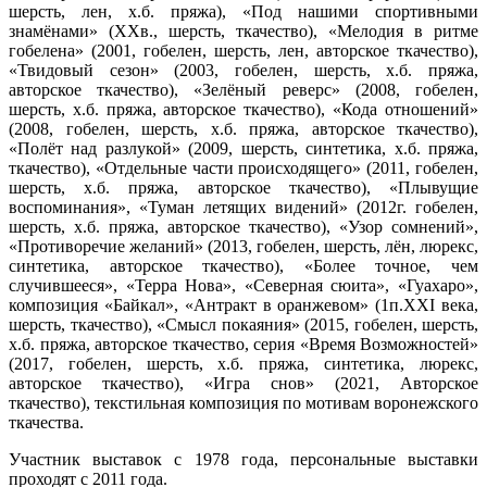
шерсть, лен, х.б. пряжа), «Под нашими спортивными
знамёнами» (ХХв., шерсть, ткачество), «Мелодия в ритме
гобелена» (2001, гобелен, шерсть, лен, авторское ткачество),
«Твидовый сезон» (2003, гобелен, шерсть, х.б. пряжа,
авторское ткачество), «Зелёный реверс» (2008, гобелен,
шерсть, х.б. пряжа, авторское ткачество), «Кода отношений»
(2008, гобелен, шерсть, х.б. пряжа, авторское ткачество),
«Полёт над разлукой» (2009, шерсть, синтетика, х.б. пряжа,
ткачество), «Отдельные части происходящего» (2011, гобелен,
шерсть, х.б. пряжа, авторское ткачество), «Плывущие
воспоминания», «Туман летящих видений» (2012г. гобелен,
шерсть, х.б. пряжа, авторское ткачество), «Узор сомнений»,
«Противоречие желаний» (2013, гобелен, шерсть, лён, люрекс,
синтетика, авторское ткачество), «Более точное, чем
случившееся», «Терра Нова», «Северная сюита», «Гуахаро»,
композиция «Байкал», «Антракт в оранжевом» (1п.ХХI века,
шерсть, ткачество), «Смысл покаяния» (2015, гобелен, шерсть,
х.б. пряжа, авторское ткачество, серия «Время Возможностей»
(2017, гобелен, шерсть, х.б. пряжа, синтетика, люрекс,
авторское ткачество), «Игра снов» (2021, Авторское
ткачество), текстильная композиция по мотивам воронежского
ткачества.
Участник выставок с 1978 года, персональные выставки
проходят с 2011 года.