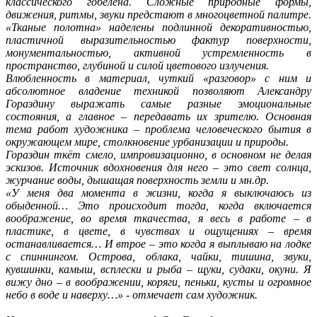
классического гобелена. Сложные природные формы,
движения, ритмы, звуки предстают в многоцветной палитре.
«Тканые полотна» наделены подлинной декоративностью,
пластичной выразительностью фактур поверхности,
монументальностью, активной устремленность в
пространство, глубиной и силой цветового излучения.
Влюбленность в материал, чуткий «разговор» с ним и
абсолютное владение техникой позволяют Александру
Гораздину выражать самые разные эмоциональные
состояния, а главное – передавать их зрителю. Основная
тема работ художника – проблема человеческого бытия в
окружающем мире, столкновение урбанизации и природы.
Гораздин ткёт смело, импровизационно, в основном не делая
эскизов. Источник вдохновения для него – это свет солнца,
журчание воды, дышащая поверхность земли и мн.др.
«У меня два момента в жизни, когда я выключаюсь из
обыденной… Это происходит тогда, когда включается
воображение, во время ткачества, я весь в работе – в
пластике, в цвете, в чувствах и ощущениях – время
останавливается… И втрое – это когда я выплываю на лодке
с спиннингом. Острова, облака, чайки, тишина, звуки,
кувшинки, камыш, всплески и рыба – щуки, судаки, окуни. Я
вижу дно – в воображении, коряги, пеньки, кусты и огромное
небо в воде и наверху…» - отмечает сам художник.