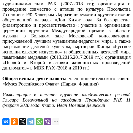
художникам-членам РАХ (2007-2018 гг.); организация и
проведение совместно с атташе по культуре Посольства
Испании в РФ Хавьером Ларраче церемонии вручения новой
общественной награды «Дон Кихот года. За бескорыстие,
филантропию и просветительство»; участие в организации
церемонии вручения Международной премии в области
музыки в Большом зале Московской консерватории,
присуждаемой лучшим музыкантам-педагогам мира, а также
награждение деятелей культуры, партнеров Фонда «Русское
исполнительское искусство» и общественных деятелей мира
памятными медалями (2013,2015,2017,2019 гг.); организация
«Первой и Второй выставки живописных произведений
дипломатов» в МВК PAX (2018 и 2019 гг.)
Общественная деятельность:
член попечительского совета
«Музея Российского Флага» (Париж, Франция)
Иллюстрация в тексте: вручение академических регалий
Эльвире Богомольной на заседании Президиума РАХ 11
февраля 2020 года. Фото: Иван-Новиков Двинский