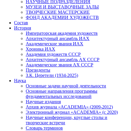
НАУЧНЫЕ ПОДРАЗДЕЛЕНИЯ
МУЗЕИ И ВЫСТАВОЧНЫЕ ЗАЛЫ
ТВОРЧЕСКИЕ МАСТЕРСКИЕ
ФОНД АКАДЕМИИ ХУДОЖЕСТВ
Состав
История
Императорская академия художеств
Архитектурный ансамбль ИАХ
Академические звания ИАХ
Хроника ИАХ
Академия художеств СССР
Архитектурный ансамбль АХ СССР
Академические звания АХ СССР
Президенты
З.К. Церетели (1934-2025)
Наука
Основные задачи научной деятельности
Основные направления программы
фундаментальных исследований
Научные издания
Архив журнала «ACADEMIA» (2009-2012)
Электронный журнал «ACADEMIA» (с 2020)
Научные конференции, круглые столы и
творческие встречи
Словарь терминов