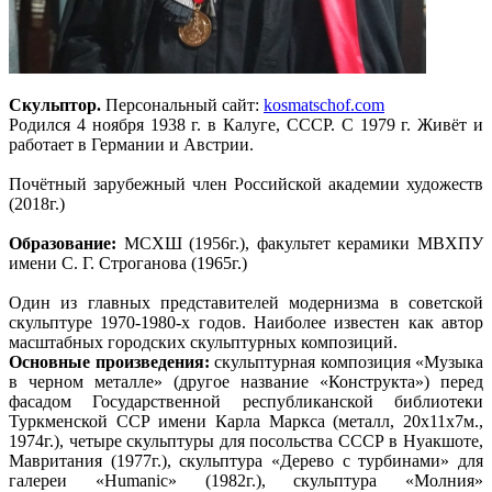
Скульптор.
Персональный сайт:
kosmatschof.com
Родился 4 ноября 1938 г. в Калуге, СССР. С 1979 г. Живёт и
работает в Германии и Австрии.
Почётный зарубежный член Российской академии художеств
(2018г.)
Образование:
МСХШ (1956г.), факультет керамики МВХПУ
имени С. Г. Строганова (1965г.)
Один из главных представителей модернизма в советской
скульптуре 1970-1980-х годов. Наиболее известен как автор
масштабных городских скульптурных композиций.
Основные произведения:
скульптурная композиция «Музыка
в черном металле» (другое название «Конструкта») перед
фасадом Государственной республиканской библиотеки
Туркменской ССР имени Карла Маркса (металл, 20х11х7м.,
1974г.), четыре скульптуры для посольства СССР в Нуакшоте,
Мавритания (1977г.), скульптура «Дерево с турбинами» для
галереи «Humanic» (1982г.), скульптура «Молния»