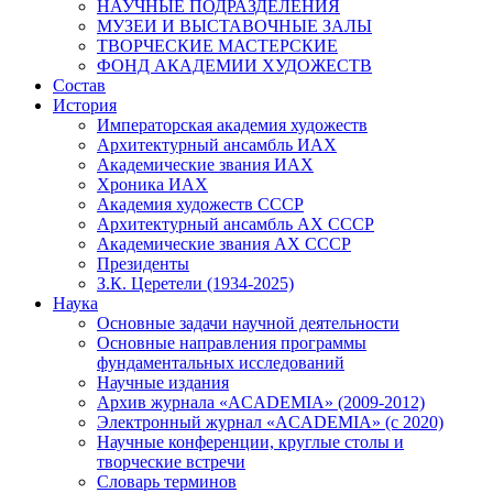
НАУЧНЫЕ ПОДРАЗДЕЛЕНИЯ
МУЗЕИ И ВЫСТАВОЧНЫЕ ЗАЛЫ
ТВОРЧЕСКИЕ МАСТЕРСКИЕ
ФОНД АКАДЕМИИ ХУДОЖЕСТВ
Состав
История
Императорская академия художеств
Архитектурный ансамбль ИАХ
Академические звания ИАХ
Хроника ИАХ
Академия художеств СССР
Архитектурный ансамбль АХ СССР
Академические звания АХ СССР
Президенты
З.К. Церетели (1934-2025)
Наука
Основные задачи научной деятельности
Основные направления программы
фундаментальных исследований
Научные издания
Архив журнала «ACADEMIA» (2009-2012)
Электронный журнал «ACADEMIA» (с 2020)
Научные конференции, круглые столы и
творческие встречи
Словарь терминов