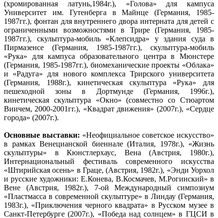
(хромированная латунь,1984г.), «Голова» для кампуса
Университет им. Гутенберга в Майнце (Германия, 1985-
1987гг.), фонтан для внутреннего двора интерната для детей с
ограниченными возможностями в Трире (Германия, 1985-
1987гг.), скульптура-мобиль «Клепсидра» у здания суда в
Пирмазенсе (Германия, 1985-1987гг.), скульптура-мобиль
«Рука» для кампуса образовательного центра в Мюнстере
(Германия, 1985-1987гг.), биомеханические проекты «Облака»
и «Радуга» для нового комплекса Трирского университета
(Германия, 1988г.), кинетическая скульптура «Рука» для
пешеходной зоны в Дортмунде (Германия, 1996г.),
кинетическая скульптура «Окно» (совместно со Стюартом
Виичем, 2000-2001гг.), «Квадрат движения» (2007г.), «Сердце
города» (2007г.).
Основные выставки:
«Неофициальное советское искусство»
в рамках Венецианской биеннале (Италия, 1978г.), «Жизнь
скульптуры» в Кюнстлерхаус, Вена (Австрия, 1980г.),
Интернациональный фестиваль современного искусства
«Штирийская осень» в Граце, (Австрия, 1982г.), «Энди Уорхол
и русские художники: Е.Конева, В.Космачев, М.Рогинский» в
Вене (Австрия, 1982г.), 7-ой Международный симпозиум
«Пластмасса в современной скульптуре» в Линдау (Германия,
1983г.), «Приключения черного квадрата» в Русском музее в
Санкт-Петербурге (2007г.), «Победа над солнцем» в ГЦСИ в