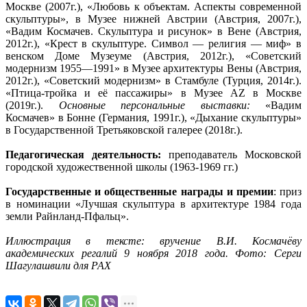
Москве (2007г.), «Любовь к объектам. Аспекты современной
скульптуры», в Музее нижней Австрии (Австрия, 2007г.),
«Вадим Космачев. Скульптура и рисунок» в Вене (Австрия,
2012г.), «Крест в скульптуре. Символ — религия — миф» в
венском Доме Музеуме (Австрия, 2012г.), «Советский
модернизм 1955—1991» в Музее архитектуры Вены (Австрия,
2012г.), «Советский модернизм» в Стамбуле (Турция, 2014г.).
«Птица-тройка и её пассажиры» в Музее AZ в Москве
(2019г.).
Основные персональные выставки:
«Вадим
Космачев» в Бонне (Германия, 1991г.), «Дыхание скульптуры»
в Государственной Третьяковской галерее (2018г.).
Педагогическая деятельность:
преподаватель Московской
городской художественной школы (1963-1969 гг.)
Государственные и общественные награды и премии
: приз
в номинации «Лучшая скульптура в архитектуре 1984 года
земли Райнланд-Пфальц».
Иллюстрация в тексте: вручение В.И. Космачёву
академических регалий 9 ноября 2018 года. Фото: Серги
Шагулашвили для РАХ