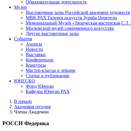
Образовательная деятельность
Музеи
Выставочные залы Российской академии художеств
МВК РАХ Галерея искусств Зураба Церетели
Мемориальный Музей «Творческая мастерская С.Т.
Московский музей современного искусства
Другие выставочные залы
События
Анонсы
Новости
Выставки
Конференции
Конкурсы
Мастер-классы и лекции
Статьи и публикации
ЮНЕСКО
Фонд Юнеско
Кафедра Юнеско РАХ
В начало
Академия сегодня
Члены Академии
РОССИ Федерика