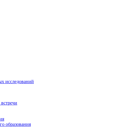
ых исследований
 встречи
ия
го образования