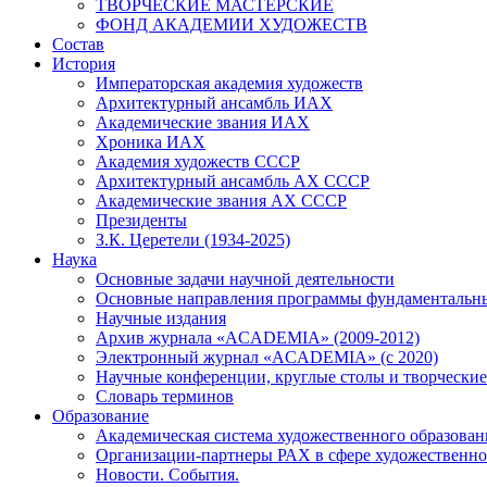
ТВОРЧЕСКИЕ МАСТЕРСКИЕ
ФОНД АКАДЕМИИ ХУДОЖЕСТВ
Состав
История
Императорская академия художеств
Архитектурный ансамбль ИАХ
Академические звания ИАХ
Хроника ИАХ
Академия художеств СССР
Архитектурный ансамбль АХ СССР
Академические звания АХ СССР
Президенты
З.К. Церетели (1934-2025)
Наука
Основные задачи научной деятельности
Основные направления программы фундаментальн
Научные издания
Архив журнала «ACADEMIA» (2009-2012)
Электронный журнал «ACADEMIA» (с 2020)
Научные конференции, круглые столы и творческие
Словарь терминов
Образование
Академическая система художественного образован
Организации-партнеры РАХ в сфере художественно
Новости. События.