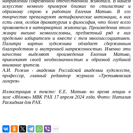
направлений современной отечественной живописи. В нашем
искусстве немного примеров близких по стилистике и
образному строю к работам Евгения Матько. В его
творчестве превалируют метафизические интонации, в них
есть своя, особая драматургия и философия, что более всего
проявляется в натюрмортах живописца. Произведения этого
жанра внешне немногословны, предметный ряд в них
предельно избирателен и вместе с тем многоассоциативен.
Палитра картин художника обладает сдержанным
благородством и внутренней напряженностью. Именно эти
качества выделяют произведения Евгения Матько,
привлекают своей неоднозначностью и образной глубиной
внимание зрителя.
А.И. Рожин - академик Российской академии художеств,
профессор, главный редактор журнала «Третьяковская
галерея»
Иллюстрация в тексте: Е.Е. Матько во время лекции в
зале
«Яблоко» МВК РАХ 17 апреля 2024 года
. Фото: Наталия
Раскидная для РАХ.