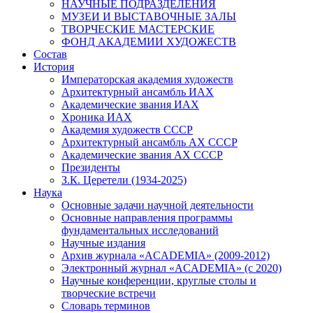
НАУЧНЫЕ ПОДРАЗДЕЛЕНИЯ
МУЗЕИ И ВЫСТАВОЧНЫЕ ЗАЛЫ
ТВОРЧЕСКИЕ МАСТЕРСКИЕ
ФОНД АКАДЕМИИ ХУДОЖЕСТВ
Состав
История
Императорская академия художеств
Архитектурный ансамбль ИАХ
Академические звания ИАХ
Хроника ИАХ
Академия художеств СССР
Архитектурный ансамбль АХ СССР
Академические звания АХ СССР
Президенты
З.К. Церетели (1934-2025)
Наука
Основные задачи научной деятельности
Основные направления программы
фундаментальных исследований
Научные издания
Архив журнала «ACADEMIA» (2009-2012)
Электронный журнал «ACADEMIA» (с 2020)
Научные конференции, круглые столы и
творческие встречи
Словарь терминов