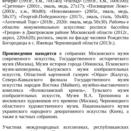
вечеря» (1993г., х.м., 70х140); «Распад» (1993г., х.м., 100х100);
«Сретенье» (2001г., эмаль, медь, 27х17); «Посвящение Леже»
(2003г., х.м., 90х80); «Невозможное» (2005г., эмаль, медь,
58х37); «Георгий-Победоносец» (2017г., эмаль, сталь, 50х40);
«Античный Торс» (2018г., 2020г. эмаль, медь 50х30).
Работы в
области монументального искусства:
росписи бассейна
«Греция» в Дмитровском районе Московский области (2012г.,
акрил, 220х620); роспись, эмали на фасаде часовни Рождества
Богородицы в с. Ижевцы Черновицкой области (2013г.).
Произведения находятся
в собраниях Московского музея
современного искусства, Государственного исторического
музея (Москва), Музея истории города Обнинска, Псковского
музея-заповедника, Калужского музея изобразительных
искусств, Областной картинной галереи «Образ» (Калуга),
Северо-Кавказского филиала Государственного музея
искусства народов Востока (Майкоп), музейно-выставочного
комплекса «Волоколамский кремль», Тульского музея
изобразительных искусств, Музея В.А. Тропинина и
московских художников его времени (Москва), Черновицкого
областного художественного музея, Национального музея
украинского народного декоративного искусства (Киев), а
также в частных собраниях.
Участник международных всесоюзных, республиканских