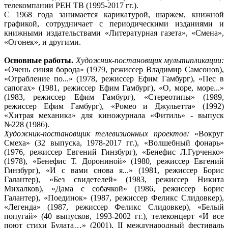
телекомпании РЕН ТВ (1995-2017 гг.).
С 1968 года занимается карикатурой, шаржем, книжной
графикой, сотрудничает с периодическими изданиями и
книжными издательствами «Литературная газета», «Смена»,
«Огонек», и другими.
Основные работы.
Художник-постановщик мультипликации:
«Очень синяя борода» (1979, режиссер Владимир Самсонов),
«Ограбление по...» (1978, режиссер Ефим Гамбург), «Пес в
сапогах» (1981, режиссер Ефим Гамбург), «О, море, море...»
(1983, режиссер Ефим Гамбург), «Стереотипы» (1989,
режиссер Ефим Гамбург), «Ромео и Джульетта» (1992)
«Хитрая механика» для киножурнала «Фитиль» - выпуск
№228 (1986).
Художник-постановщик телевизионных проектов:
«Вокруг
Смеха» (32 выпуска, 1978-2017 гг.), «Волшебный фонарь»
(1976, режиссер Евгений Гинзбург), «Бенефис Л.Гурченко»
(1978), «Бенефис Т. Дорониной» (1980, режиссер Евгений
Гинзбург), «И с вами снова я...» (1981, режиссер Борис
Галантер), «Без свидетелей» (1983, режиссер Никита
Михалков), «Дама с собачкой» (1986, режиссер Борис
Галантер), «Поединок» (1987, режиссер Феликс Слидовкер),
«Легенда» (1987, режиссер Феликс Слидовкер), «Белый
попугай» (40 выпусков, 1993-2002 гг.), телеконцерт «И все
поют стихи Булата…» (2001), II международный фестиваль