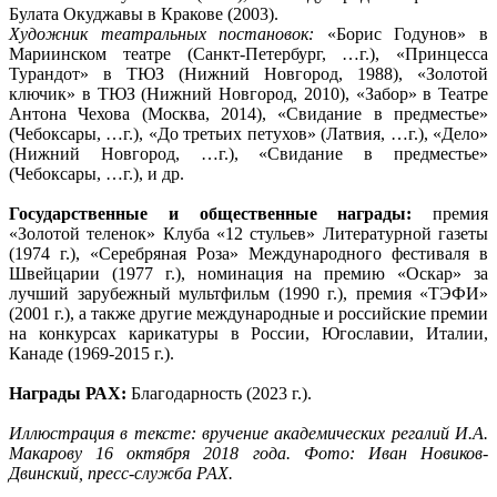
Булата Окуджавы в Кракове (2003).
Художник театральных постановок:
«Борис Годунов» в
Мариинском театре (Санкт-Петербург, …г.), «Принцесса
Турандот» в ТЮЗ (Нижний Новгород, 1988), «Золотой
ключик» в ТЮЗ (Нижний Новгород, 2010), «Забор» в Театре
Антона Чехова (Москва, 2014), «Свидание в предместье»
(Чебоксары, …г.), «До третьих петухов» (Латвия, …г.), «Дело»
(Нижний Новгород, …г.), «Свидание в предместье»
(Чебоксары, …г.), и др.
Государственные и общественные награды:
премия
«Золотой теленок» Клуба «12 стульев» Литературной газеты
(1974 г.), «Серебряная Роза» Международного фестиваля в
Швейцарии (1977 г.), номинация на премию «Оскар» за
лучший зарубежный мультфильм (1990 г.), премия «ТЭФИ»
(2001 г.), а также другие международные и российские премии
на конкурсах карикатуры в России, Югославии, Италии,
Канаде (1969-2015 г.).
Награды РАХ:
Благодарность (2023 г.).
Иллюстрация в тексте: вручение академических регалий И.А.
Макарову 16 октября 2018 года. Фото: Иван Новиков-
Двинский, пресс-служба РАХ.