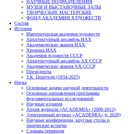
НАУЧНЫЕ ПОДРАЗДЕЛЕНИЯ
МУЗЕИ И ВЫСТАВОЧНЫЕ ЗАЛЫ
ТВОРЧЕСКИЕ МАСТЕРСКИЕ
ФОНД АКАДЕМИИ ХУДОЖЕСТВ
Состав
История
Императорская академия художеств
Архитектурный ансамбль ИАХ
Академические звания ИАХ
Хроника ИАХ
Академия художеств СССР
Архитектурный ансамбль АХ СССР
Академические звания АХ СССР
Президенты
З.К. Церетели (1934-2025)
Наука
Основные задачи научной деятельности
Основные направления программы
фундаментальных исследований
Научные издания
Архив журнала «ACADEMIA» (2009-2012)
Электронный журнал «ACADEMIA» (с 2020)
Научные конференции, круглые столы и
творческие встречи
Словарь терминов